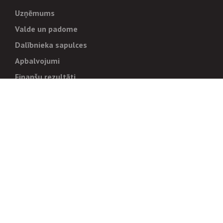
Uzņēmums
Valde un padome
Dalībnieka sapulces
Apbalvojumi
Finanšu rezultāti
Pārvaldība
Stratēģija un mērķi
Politikas un kārtības
Trauksmes cēlējiem
Korupcijas novēršana
Tiesiskais regulējums
Sadarbības partneriem