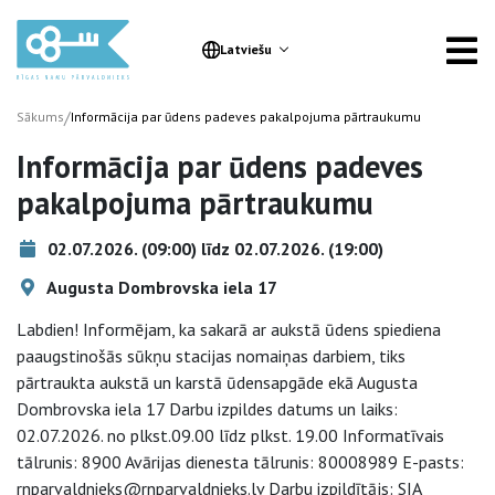
Latviešu
/
Sākums
Informācija par ūdens padeves pakalpojuma pārtraukumu
Informācija par ūdens padeves
pakalpojuma pārtraukumu
02.07.2026. (09:00) līdz 02.07.2026. (19:00)
Augusta Dombrovska iela 17
Labdien! Informējam, ka sakarā ar aukstā ūdens spiediena
paaugstinošās sūkņu stacijas nomaiņas darbiem, tiks
pārtraukta aukstā un karstā ūdensapgāde ekā Augusta
Dombrovska iela 17 Darbu izpildes datums un laiks:
02.07.2026. no plkst.09.00 līdz plkst. 19.00 Informatīvais
tālrunis: 8900 Avārijas dienesta tālrunis: 80008989 E-pasts:
rnparvaldnieks@rnparvaldnieks.lv Darbu izpildītājs: SIA