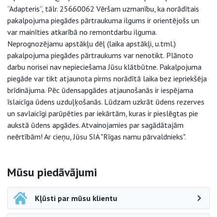
“Adapteris”, tālr. 25660062 Vēršam uzmanību, ka norādītais
pakalpojuma piegādes pārtraukuma ilgums ir orientējošs un
var mainīties atkarībā no remontdarbu ilguma.
Neprognozējamu apstākļu dēļ (laika apstākļi, u.tml.)
pakalpojuma piegādes pārtraukums var nenotikt. Plānoto
darbu norisei nav nepieciešama Jūsu klātbūtne. Pakalpojuma
piegāde var tikt atjaunota pirms norādītā laika bez iepriekšēja
brīdinājuma. Pēc ūdensapgādes atjaunošanās ir iespējama
īslaicīga ūdens uzduļķošanās. Lūdzam uzkrāt ūdens rezerves
un savlaicīgi parūpēties par iekārtām, kuras ir pieslēgtas pie
aukstā ūdens apgādes. Atvainojamies par sagādātajām
neērtībām! Ar cieņu, Jūsu SIA "Rīgas namu pārvaldnieks".
Sāna navigācija
Mūsu piedāvājumi
Kļūsti par mūsu klientu