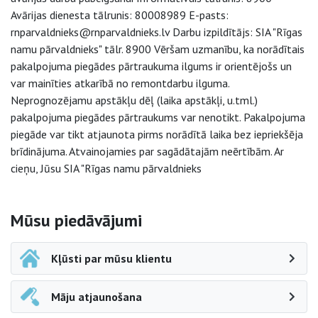
Avārijas dienesta tālrunis: 80008989 E-pasts:
rnparvaldnieks@rnparvaldnieks.lv Darbu izpildītājs: SIA "Rīgas
namu pārvaldnieks" tālr. 8900 Vēršam uzmanību, ka norādītais
pakalpojuma piegādes pārtraukuma ilgums ir orientējošs un
var mainīties atkarībā no remontdarbu ilguma.
Neprognozējamu apstākļu dēļ (laika apstākļi, u.tml.)
pakalpojuma piegādes pārtraukums var nenotikt. Pakalpojuma
piegāde var tikt atjaunota pirms norādītā laika bez iepriekšēja
brīdinājuma. Atvainojamies par sagādātajām neērtībām. Ar
cieņu, Jūsu SIA "Rīgas namu pārvaldnieks
Sāna navigācija
Mūsu piedāvājumi
Kļūsti par mūsu klientu
Māju atjaunošana