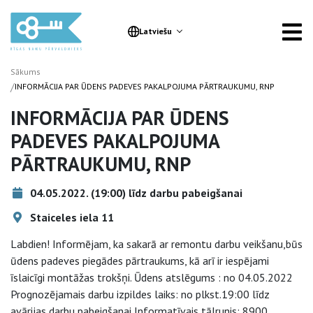
Latviešu
Sākums
/
INFORMĀCIJA PAR ŪDENS PADEVES PAKALPOJUMA PĀRTRAUKUMU, RNP
INFORMĀCIJA PAR ŪDENS
PADEVES PAKALPOJUMA
PĀRTRAUKUMU, RNP
04.05.2022. (19:00) līdz darbu pabeigšanai
Staiceles iela 11
Labdien! Informējam, ka sakarā ar remontu darbu veikšanu,būs
ūdens padeves piegādes pārtraukums, kā arī ir iespējami
īslaicīgi montāžas trokšņi. Ūdens atslēgums : no 04.05.2022
Prognozējamais darbu izpildes laiks: no plkst.19:00 līdz
avārijas darbu pabeigšanai Informatīvais tālrunis: 8900