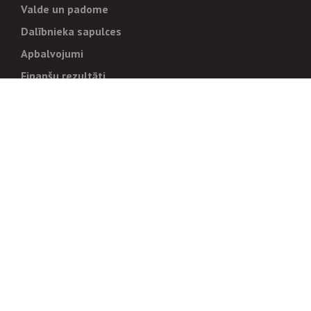
Valde un padome
Dalībnieka sapulces
Apbalvojumi
Finanšu rezultāti
Pārvaldība
Stratēģija un mērķi
Politikas un kārtības
Trauksmes cēlējiem
Korupcijas novēršana
Tiesiskais regulējums
Sadarbības partneriem
Iepirkumi
Izsoles