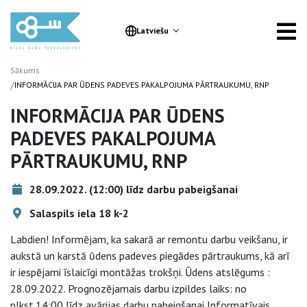
Latviešu
Sākums
/
INFORMĀCIJA PAR ŪDENS PADEVES PAKALPOJUMA PĀRTRAUKUMU, RNP
INFORMĀCIJA PAR ŪDENS
PADEVES PAKALPOJUMA
PĀRTRAUKUMU, RNP
28.09.2022. (12:00) līdz darbu pabeigšanai
Salaspils iela 18 k-2
Labdien! Informējam, ka sakarā ar remontu darbu veikšanu, ir
aukstā un karstā ūdens padeves piegādes pārtraukums, kā arī
ir iespējami īslaicīgi montāžas trokšņi. Ūdens atslēgums :
28.09.2022. Prognozējamais darbu izpildes laiks: no
plkst.14:00 līdz avārijas darbu pabeigšanai Informatīvais