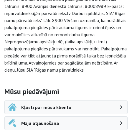
tālrunis: 8900 Avārijas dienesta tālrunis: 80008989 E-pasts:
rnparvaldnieks@rnparvaldnieks.lv Darbu izpildītājs: SIA "Rīgas
namu pārvaldnieks" tālr. 8900 Vēršam uzmanību, ka norādītais
pakalpojuma piegādes pārtraukuma ilgums ir orientējošs un
var mainīties atkarībā no remontdarbu ilguma.
Neprognozējamu apstākļu dēļ (laika apstākļi, u.tml.)
pakalpojuma piegādes pārtraukums var nenotikt. Pakalpojuma
piegāde var tikt atjaunota pirms norādītā laika bez iepriekšēja
brīdinājuma. Atvainojamies par sagādātajām neērtībām. Ar
cieņu, Jūsu SIA "Rīgas namu pārvaldnieks
Sāna navigācija
Mūsu piedāvājumi
Kļūsti par mūsu klientu
Māju atjaunošana