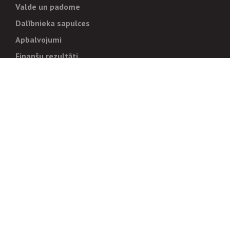
Valde un padome
Dalībnieka sapulces
Apbalvojumi
Finanšu rezultāti
Pārvaldība
Stratēģija un mērķi
Politikas un kārtības
Trauksmes cēlējiem
Korupcijas novēršana
Tiesiskais regulējums
Sadarbības partneriem
Iepirkumi
Izsoles