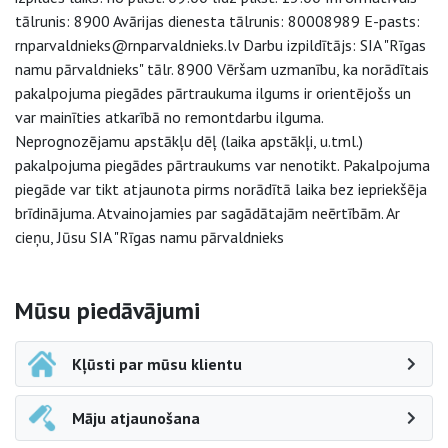
tālrunis: 8900 Avārijas dienesta tālrunis: 80008989 E-pasts:
rnparvaldnieks@rnparvaldnieks.lv Darbu izpildītājs: SIA "Rīgas
namu pārvaldnieks" tālr. 8900 Vēršam uzmanību, ka norādītais
pakalpojuma piegādes pārtraukuma ilgums ir orientējošs un
var mainīties atkarībā no remontdarbu ilguma.
Neprognozējamu apstākļu dēļ (laika apstākļi, u.tml.)
pakalpojuma piegādes pārtraukums var nenotikt. Pakalpojuma
piegāde var tikt atjaunota pirms norādītā laika bez iepriekšēja
brīdinājuma. Atvainojamies par sagādātajām neērtībām. Ar
cieņu, Jūsu SIA "Rīgas namu pārvaldnieks
Sāna navigācija
Mūsu piedāvājumi
Kļūsti par mūsu klientu
Māju atjaunošana