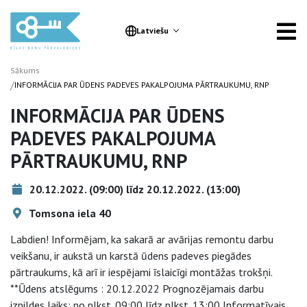
Latviešu
Sākums
/
INFORMĀCIJA PAR ŪDENS PADEVES PAKALPOJUMA PĀRTRAUKUMU, RNP
INFORMĀCIJA PAR ŪDENS
PADEVES PAKALPOJUMA
PĀRTRAUKUMU, RNP
20.12.2022. (09:00) līdz 20.12.2022. (13:00)
Tomsona iela 40
Labdien! Informējam, ka sakarā ar avārijas remontu darbu
veikšanu, ir aukstā un karstā ūdens padeves piegādes
pārtraukums, kā arī ir iespējami īslaicīgi montāžas trokšņi.
**Ūdens atslēgums : 20.12.2022 Prognozējamais darbu
izpildes laiks: no plkst. 09:00 līdz plkst. 13:00 Informatīvais