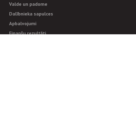
Valde un padome
Dalībnieka sapulces
Apbalvojumi
Finanšu rezultāti
Pārvaldība
Stratēģija un mērķi
Politikas un kārtības
Trauksmes cēlējiem
Korupcijas novēršana
Tiesiskais regulējums
Sadarbības partneriem
Iepirkumi
Izsoles