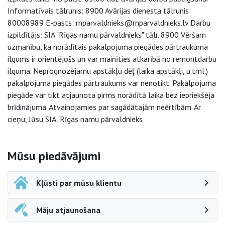
Informatīvais tālrunis: 8900 Avārijas dienesta tālrunis:
80008989 E-pasts: rnparvaldnieks@rnparvaldnieks.lv Darbu
izpildītājs: SIA "Rīgas namu pārvaldnieks" tālr. 8900 Vēršam
uzmanību, ka norādītais pakalpojuma piegādes pārtraukuma
ilgums ir orientējošs un var mainīties atkarībā no remontdarbu
ilguma. Neprognozējamu apstākļu dēļ (laika apstākļi, u.tml.)
pakalpojuma piegādes pārtraukums var nenotikt. Pakalpojuma
piegāde var tikt atjaunota pirms norādītā laika bez iepriekšēja
brīdinājuma. Atvainojamies par sagādātajām neērtībām. Ar
cieņu, Jūsu SIA "Rīgas namu pārvaldnieks
Sāna navigācija
Mūsu piedāvājumi
Kļūsti par mūsu klientu
Māju atjaunošana