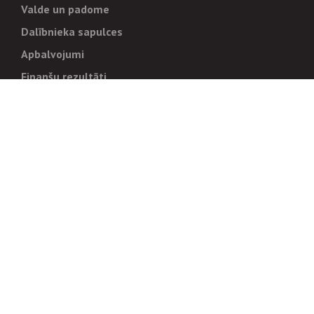
Valde un padome
Dalībnieka sapulces
Apbalvojumi
Finanšu rezultāti
Pārvaldība
Stratēģija un mērķi
Politikas un kārtības
Trauksmes cēlējiem
Korupcijas novēršana
Tiesiskais regulējums
Sadarbības partneriem
Iepirkumi
Izsoles