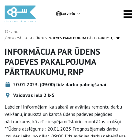
Latviešu
Sākums
/
INFORMĀCIJA PAR ŪDENS PADEVES PAKALPOJUMA PĀRTRAUKUMU, RNP
INFORMĀCIJA PAR ŪDENS
PADEVES PAKALPOJUMA
PĀRTRAUKUMU, RNP
20.01.2023. (09:00) līdz darbu pabeigšanai
Vaidavas iela 2 k-5
Labdien! Informējam, ka sakarā ar avārijas remontu darbu
veikšanu, ir aukstā un karstā ūdens padeves piegādes
pārtraukums, kā arī ir iespējami īslaicīgi montāžas trokšņi.
**Ūdens atslēgums : 20.01.2023 Prognozējamais darbu
izpildes laiks: no plkst. 09:00 līdz avārijas darbu pabeigšanai