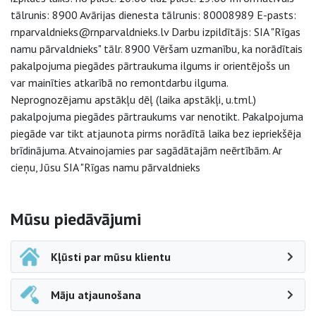
tālrunis: 8900 Avārijas dienesta tālrunis: 80008989 E-pasts:
rnparvaldnieks@rnparvaldnieks.lv Darbu izpildītājs: SIA "Rīgas
namu pārvaldnieks" tālr. 8900 Vēršam uzmanību, ka norādītais
pakalpojuma piegādes pārtraukuma ilgums ir orientējošs un
var mainīties atkarībā no remontdarbu ilguma.
Neprognozējamu apstākļu dēļ (laika apstākļi, u.tml.)
pakalpojuma piegādes pārtraukums var nenotikt. Pakalpojuma
piegāde var tikt atjaunota pirms norādītā laika bez iepriekšēja
brīdinājuma. Atvainojamies par sagādātajām neērtībām. Ar
cieņu, Jūsu SIA "Rīgas namu pārvaldnieks
Sāna navigācija
Mūsu piedāvājumi
Kļūsti par mūsu klientu
Māju atjaunošana