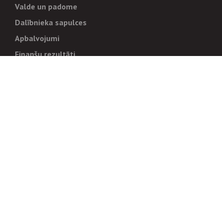
Valde un padome
Dalībnieka sapulces
Apbalvojumi
Finanšu rezultāti
Pārvaldība
Stratēģija un mērķi
Politikas un kārtības
Trauksmes cēlējiem
Korupcijas novēršana
Tiesiskais regulējums
Sadarbības partneriem
Iepirkumi
Izsoles