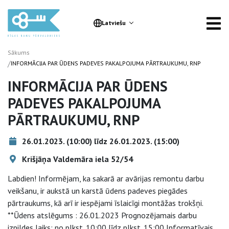
Latviešu
Sākums
/
INFORMĀCIJA PAR ŪDENS PADEVES PAKALPOJUMA PĀRTRAUKUMU, RNP
INFORMĀCIJA PAR ŪDENS
PADEVES PAKALPOJUMA
PĀRTRAUKUMU, RNP
26.01.2023. (10:00) līdz 26.01.2023. (15:00)
Krišjāņa Valdemāra iela 52/54
Labdien! Informējam, ka sakarā ar avārijas remontu darbu
veikšanu, ir aukstā un karstā ūdens padeves piegādes
pārtraukums, kā arī ir iespējami īslaicīgi montāžas trokšņi.
**Ūdens atslēgums : 26.01.2023 Prognozējamais darbu
izpildes laiks: no plkst. 10:00 līdz plkst. 15:00 Informatīvais