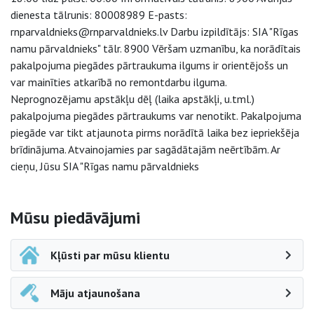
dienesta tālrunis: 80008989 E-pasts:
rnparvaldnieks@rnparvaldnieks.lv Darbu izpildītājs: SIA "Rīgas
namu pārvaldnieks" tālr. 8900 Vēršam uzmanību, ka norādītais
pakalpojuma piegādes pārtraukuma ilgums ir orientējošs un
var mainīties atkarībā no remontdarbu ilguma.
Neprognozējamu apstākļu dēļ (laika apstākļi, u.tml.)
pakalpojuma piegādes pārtraukums var nenotikt. Pakalpojuma
piegāde var tikt atjaunota pirms norādītā laika bez iepriekšēja
brīdinājuma. Atvainojamies par sagādātajām neērtībām. Ar
cieņu, Jūsu SIA "Rīgas namu pārvaldnieks
Sāna navigācija
Mūsu piedāvājumi
Kļūsti par mūsu klientu
Māju atjaunošana