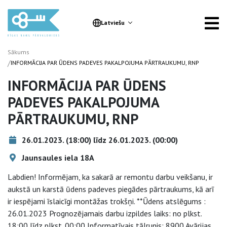
Latviešu
Sākums
/
INFORMĀCIJA PAR ŪDENS PADEVES PAKALPOJUMA PĀRTRAUKUMU, RNP
INFORMĀCIJA PAR ŪDENS
PADEVES PAKALPOJUMA
PĀRTRAUKUMU, RNP
26.01.2023. (18:00) līdz 26.01.2023. (00:00)
Jaunsaules iela 18A
Labdien! Informējam, ka sakarā ar remontu darbu veikšanu, ir
aukstā un karstā ūdens padeves piegādes pārtraukums, kā arī
ir iespējami īslaicīgi montāžas trokšņi. **Ūdens atslēgums :
26.01.2023 Prognozējamais darbu izpildes laiks: no plkst.
18:00 līdz plkst. 00:00 Informatīvais tālrunis: 8900 Avārijas