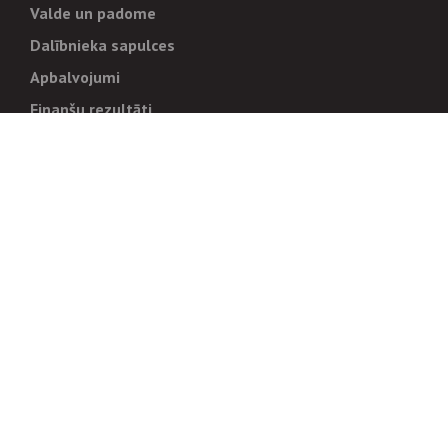
Valde un padome
Dalībnieka sapulces
Apbalvojumi
Finanšu rezultāti
Pārvaldība
Stratēģija un mērķi
Politikas un kārtības
Trauksmes cēlējiem
Korupcijas novēršana
Tiesiskais regulējums
Sadarbības partneriem
Iepirkumi
Izsoles