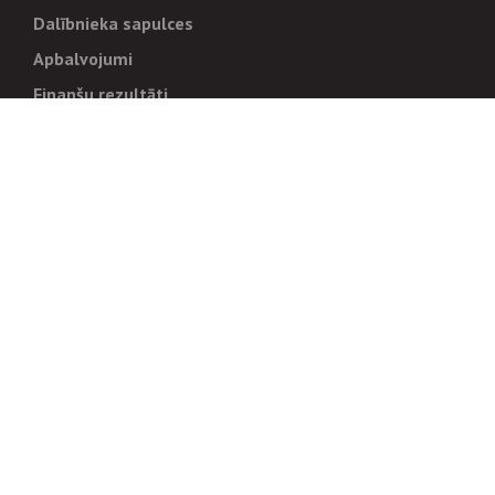
Dalībnieka sapulces
Apbalvojumi
Finanšu rezultāti
Pārvaldība
Stratēģija un mērķi
Politikas un kārtības
Trauksmes cēlējiem
Korupcijas novēršana
Tiesiskais regulējums
Sadarbības partneriem
Iepirkumi
Izsoles