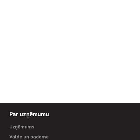
Par uzņēmumu
Uzņēmums
Valde un padome