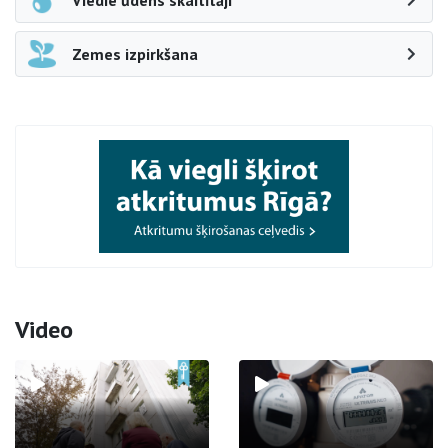
Viedie ūdens skaitītāji
Zemes izpirkšana
Video