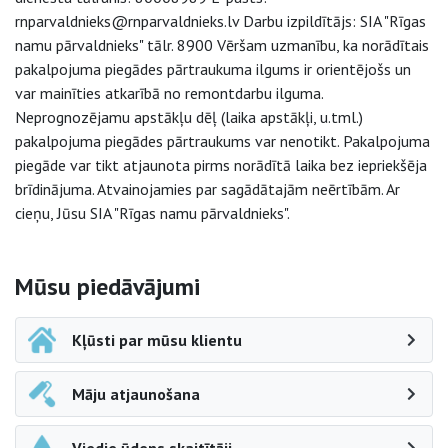
rnparvaldnieks@rnparvaldnieks.lv Darbu izpildītājs: SIA "Rīgas
namu pārvaldnieks" tālr. 8900 Vēršam uzmanību, ka norādītais
pakalpojuma piegādes pārtraukuma ilgums ir orientējošs un
var mainīties atkarībā no remontdarbu ilguma.
Neprognozējamu apstākļu dēļ (laika apstākļi, u.tml.)
pakalpojuma piegādes pārtraukums var nenotikt. Pakalpojuma
piegāde var tikt atjaunota pirms norādītā laika bez iepriekšēja
brīdinājuma. Atvainojamies par sagādātajām neērtībām. Ar
cieņu, Jūsu SIA "Rīgas namu pārvaldnieks".
Sāna navigācija
Mūsu piedāvājumi
Kļūsti par mūsu klientu
Māju atjaunošana