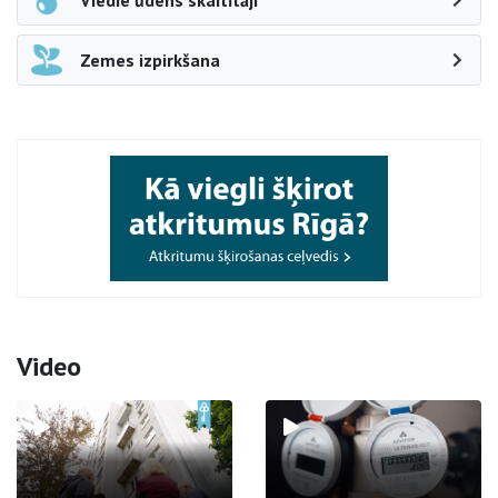
Viedie ūdens skaitītāji
Zemes izpirkšana
Video