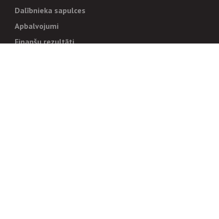
Dalībnieka sapulces
Apbalvojumi
Finanšu rezultāti
Pārvaldība
Stratēģija un mērķi
Politikas un kārtības
Trauksmes cēlējiem
Korupcijas novēršana
Tiesiskais regulējums
Sadarbības partneriem
Iepirkumi
Izsoles