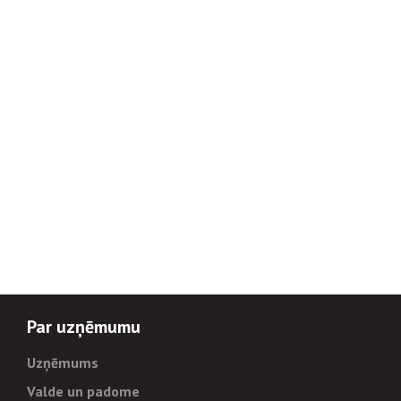
Par uzņēmumu
Uzņēmums
Valde un padome