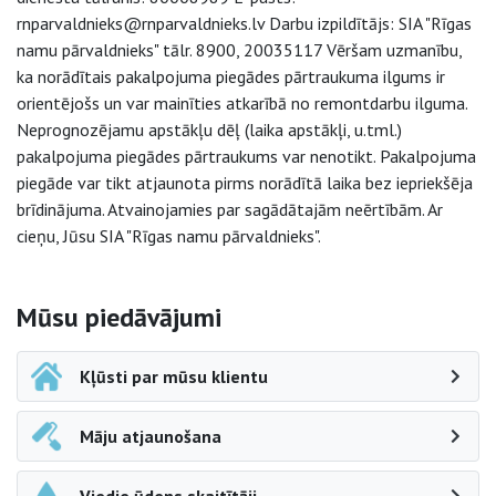
rnparvaldnieks@rnparvaldnieks.lv Darbu izpildītājs: SIA "Rīgas
namu pārvaldnieks" tālr. 8900, 20035117 Vēršam uzmanību,
ka norādītais pakalpojuma piegādes pārtraukuma ilgums ir
orientējošs un var mainīties atkarībā no remontdarbu ilguma.
Neprognozējamu apstākļu dēļ (laika apstākļi, u.tml.)
pakalpojuma piegādes pārtraukums var nenotikt. Pakalpojuma
piegāde var tikt atjaunota pirms norādītā laika bez iepriekšēja
brīdinājuma. Atvainojamies par sagādātajām neērtībām. Ar
cieņu, Jūsu SIA "Rīgas namu pārvaldnieks".
Sāna navigācija
Mūsu piedāvājumi
Kļūsti par mūsu klientu
Māju atjaunošana