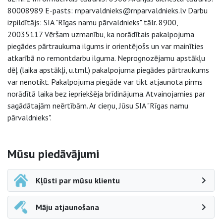
80008989 E-pasts: rnparvaldnieks@rnparvaldnieks.lv Darbu
izpildītājs: SIA "Rīgas namu pārvaldnieks" tālr. 8900,
20035117 Vēršam uzmanību, ka norādītais pakalpojuma
piegādes pārtraukuma ilgums ir orientējošs un var mainīties
atkarībā no remontdarbu ilguma. Neprognozējamu apstākļu
dēļ (laika apstākļi, u.tml.) pakalpojuma piegādes pārtraukums
var nenotikt. Pakalpojuma piegāde var tikt atjaunota pirms
norādītā laika bez iepriekšēja brīdinājuma. Atvainojamies par
sagādātajām neērtībām. Ar cieņu, Jūsu SIA "Rīgas namu
pārvaldnieks".
Sāna navigācija
Mūsu piedāvājumi
Kļūsti par mūsu klientu
Māju atjaunošana