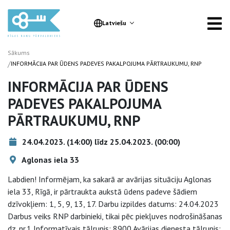
Latviešu
Sākums
/
INFORMĀCIJA PAR ŪDENS PADEVES PAKALPOJUMA PĀRTRAUKUMU, RNP
INFORMĀCIJA PAR ŪDENS
PADEVES PAKALPOJUMA
PĀRTRAUKUMU, RNP
24.04.2023. (14:00) līdz 25.04.2023. (00:00)
Aglonas iela 33
Labdien! Informējam, ka sakarā ar avārijas situāciju Aglonas
iela 33, Rīgā, ir pārtraukta aukstā ūdens padeve šādiem
dzīvokļiem: 1, 5, 9, 13, 17. Darbu izpildes datums: 24.04.2023
Darbus veiks RNP darbinieki, tikai pēc piekļuves nodrošināšanas
dz. nr.1 Informatīvais tālrunis: 8900 Avārijas dienesta tālrunis: