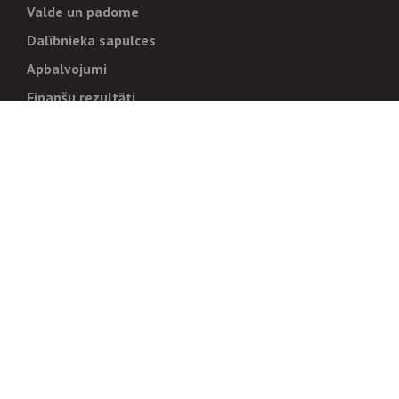
Valde un padome
Dalībnieka sapulces
Apbalvojumi
Finanšu rezultāti
Pārvaldība
Stratēģija un mērķi
Politikas un kārtības
Trauksmes cēlējiem
Korupcijas novēršana
Tiesiskais regulējums
Sadarbības partneriem
Iepirkumi
Izsoles