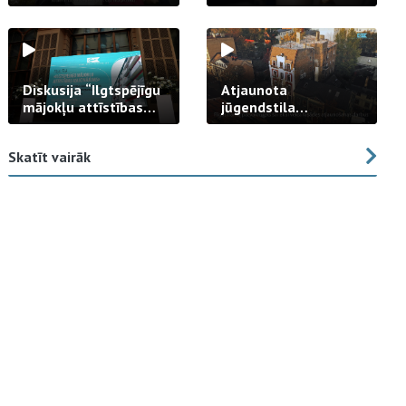
strādā praksē
Diskusija “Ilgtspējīgu
Atjaunota
mājokļu attīstības
jūgendstila
izaicinājums”
arhitektūras pērles
fasāde Tallinas ielā
Skatīt vairāk
23