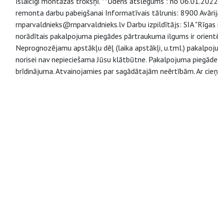
īslaicīgi montāžas trokšņi. **Ūdens atslēgums : no 06.01.2022 
remonta darbu pabeigšanai Informatīvais tālrunis: 8900 Avāri
rnparvaldnieks@rnparvaldnieks.lv Darbu izpildītājs: SIA "Rīga
norādītais pakalpojuma piegādes pārtraukuma ilgums ir orient
Neprognozējamu apstākļu dēļ (laika apstākļi, u.tml.) pakalpo
norisei nav nepieciešama Jūsu klātbūtne. Pakalpojuma piegāde v
brīdinājuma. Atvainojamies par sagādātajām neērtībām. Ar cieņ