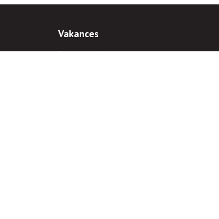
Vakances
Darba iespējas
Prakses iespējas
antiem
 gadījumā hipersaite uz
www.rnparvaldnieks.lv
ir obligāta.