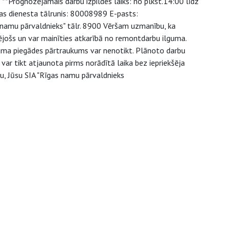
**Prognozējamais darbu izpildes laiks: no plkst.14:00 līdz
jas dienesta tālrunis: 80008989 E-pasts:
s namu pārvaldnieks" tālr. 8900 Vēršam uzmanību, ka
ējošs un var mainīties atkarībā no remontdarbu ilguma.
juma piegādes pārtraukums var nenotikt. Plānoto darbu
ar tikt atjaunota pirms norādītā laika bez iepriekšēja
u, Jūsu SIA "Rīgas namu pārvaldnieks