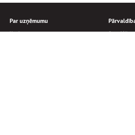
Par uzņēmumu
Pārvaldīb
Uzņēmums
Stratēģija u
Valde un padome
Politikas un
Dalībnieka sapulces
Trauksmes c
Apbalvojumi
Korupcijas 
Finanšu rezultāti
Tiesiskais 
8900
Informācijas
tālrunis:
Avārijas dienesta diennakts