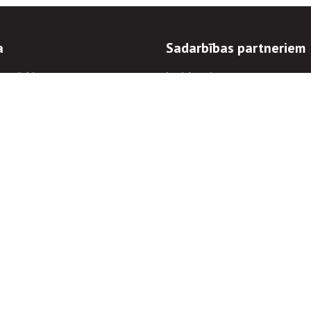
a
Sadarbības partneriem
n mērķi
Iepirkumi
 kārtības
Izsoles
ēlējiem
Zemes īpašniekiem
novēršana
Elektronisko sakaru komers
regulējums
Norēķinu informācija
Informācijas un/vai rakstu pārpublicēšanas
Piekļūstamība