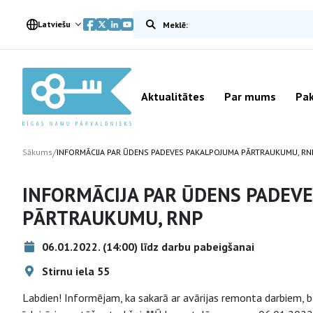
Meklēt vietnē
Latviešu
Aktualitātes
Par mums
Pak
/
Sākums
INFORMĀCIJA PAR ŪDENS PADEVES PAKALPOJUMA PĀRTRAUKUMU, RN
INFORMĀCIJA PAR ŪDENS PADEV
PĀRTRAUKUMU, RNP
06.01.2022. (14:00) līdz darbu pabeigšanai
Stirnu iela 55
Labdien! Informējam, ka sakarā ar avārijas remonta darbiem, b