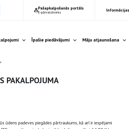
Pašapkalpošanās portāls
Informācijas
E-pārvaldnieks
alpojumi
Īpašie piedāvājumi
Māju atjaunošana
Parādīt apakšizvēlni
Parādīt apakšizvēlni
Pa
P
ES PAKALPOJUMA
ūs ūdens padeves piegādes pārtraukums, kā arī ir iespējami