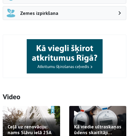
Zemes izpirkšana
Video
Ceļā uz renovāciju:
Kā viedie ultraskaņas
nams Slāvu ielā 25A
ūdens skaitītāji