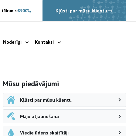
Kļūsti par mūsu klientu
 tālrunis:
8900
Noderīgi
Kontakti
rādīt apakšizvēlni
Parādīt apakšizvēlni
Parādīt apakšizvēlni
Sāna navigācija
Mūsu piedāvājumi
Kļūsti par mūsu klientu
Māju atjaunošana
Viedie ūdens skaitītāji