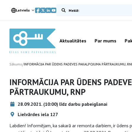
Meklēt vietnē
Latviešu
Aktualitātes
Par mums
Pak
/
Sākums
INFORMĀCIJA PAR ŪDENS PADEVES PAKALPOJUMA PĀRTRAUKUMU, RN
INFORMĀCIJA PAR ŪDENS PADEV
PĀRTRAUKUMU, RNP
28.09.2021. (10:00) līdz darbu pabeigšanai
Lielvārdes iela 127
Labdien! Informējam, ka sakarā ar remonta darbiem, ir ūdens pa