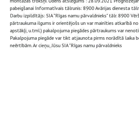
montāžas trokšņi. Ūdens atslēgums : 28.09.2021 Prognozējamais
pabeigšanai Informatīvais tālrunis: 8900 Avārijas dienesta tā
Darbu izpildītājs: SIA "Rīgas namu pārvaldnieks" tālr. 8900 V
pārtraukuma ilgums ir orientējošs un var mainīties atkarībā 
apstākļi, u.tml.) pakalpojuma piegādes pārtraukums var nenoti
Pakalpojuma piegāde var tikt atjaunota pirms norādītā laika b
neērtībām. Ar cieņu, Jūsu SIA "Rīgas namu pārvaldnieks