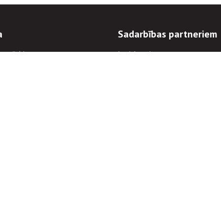
a
Sadarbības partneriem
n mērķi
Iepirkumi
 kārtības
Izsoles
ēlējiem
Zemes īpašniekiem
novēršana
Elektronisko sakaru komers
regulējums
Norēķinu informācija
Informācijas un/vai rakstu pārpublicēšanas
Piekļūstamība