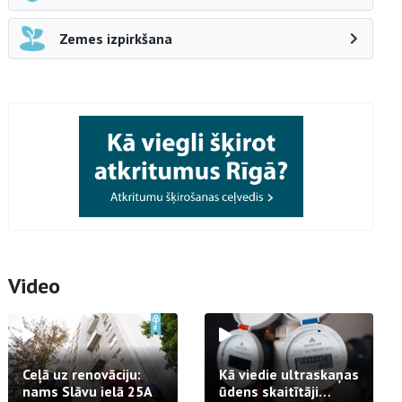
Zemes izpirkšana
Video
Ceļā uz renovāciju:
Kā viedie ultraskaņas
nams Slāvu ielā 25A
ūdens skaitītāji