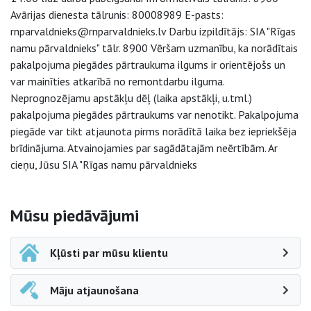
Avārijas dienesta tālrunis: 80008989 E-pasts:
rnparvaldnieks@rnparvaldnieks.lv Darbu izpildītājs: SIA "Rīgas
namu pārvaldnieks" tālr. 8900 Vēršam uzmanību, ka norādītais
pakalpojuma piegādes pārtraukuma ilgums ir orientējošs un
var mainīties atkarībā no remontdarbu ilguma.
Neprognozējamu apstākļu dēļ (laika apstākļi, u.tml.)
pakalpojuma piegādes pārtraukums var nenotikt. Pakalpojuma
piegāde var tikt atjaunota pirms norādītā laika bez iepriekšēja
brīdinājuma. Atvainojamies par sagādātajām neērtībām. Ar
cieņu, Jūsu SIA "Rīgas namu pārvaldnieks
Sāna navigācija
Mūsu piedāvājumi
Kļūsti par mūsu klientu
Māju atjaunošana