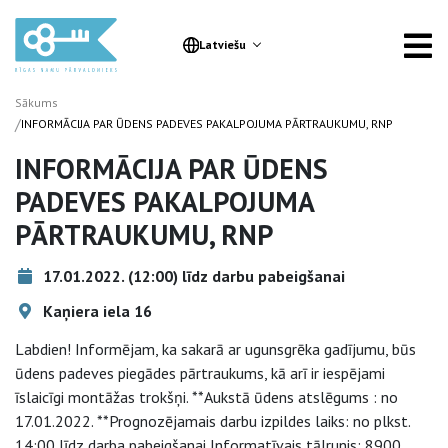
Latviešu
Sākums
/
INFORMĀCIJA PAR ŪDENS PADEVES PAKALPOJUMA PĀRTRAUKUMU, RNP
INFORMĀCIJA PAR ŪDENS
PADEVES PAKALPOJUMA
PĀRTRAUKUMU, RNP
17.01.2022. (12:00) līdz darbu pabeigšanai
Kaņiera iela 16
Labdien! Informējam, ka sakarā ar ugunsgrēka gadījumu, būs
ūdens padeves piegādes pārtraukums, kā arī ir iespējami
īslaicīgi montāžas trokšņi. **Aukstā ūdens atslēgums : no
17.01.2022. **Prognozējamais darbu izpildes laiks: no plkst.
14:00 līdz darba pabeigšanai Informatīvais tālrunis: 8900