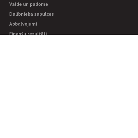
Valde un padome
Dalībnieka sapulces
Apbalvojumi
Finanšu rezultāti
Pārvaldība
Stratēģija un mērķi
Politikas un kārtības
Trauksmes cēlējiem
Korupcijas novēršana
Tiesiskais regulējums
Sadarbības partneriem
Iepirkumi
Izsoles