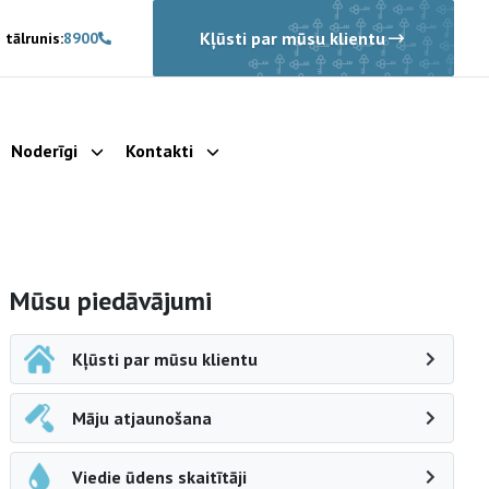
Kļūsti par mūsu klientu
 tālrunis:
8900
Noderīgi
Kontakti
rādīt apakšizvēlni
Parādīt apakšizvēlni
Parādīt apakšizvēlni
Sāna navigācija
Mūsu piedāvājumi
Kļūsti par mūsu klientu
Māju atjaunošana
Viedie ūdens skaitītāji