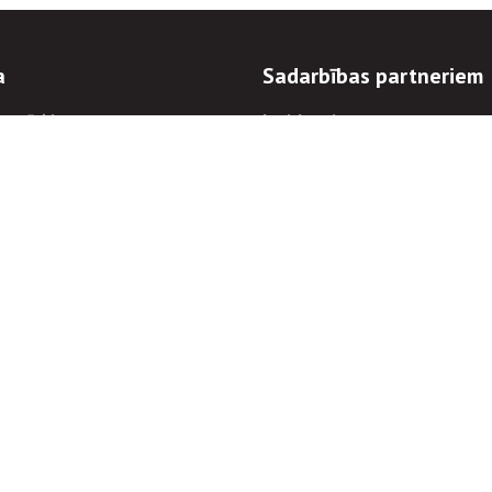
a
Sadarbības partneriem
n mērķi
Iepirkumi
 kārtības
Izsoles
ēlējiem
Zemes īpašniekiem
novēršana
Elektronisko sakaru komers
regulējums
Norēķinu informācija
Informācijas un/vai rakstu pārpublicēšanas
Piekļūstamība