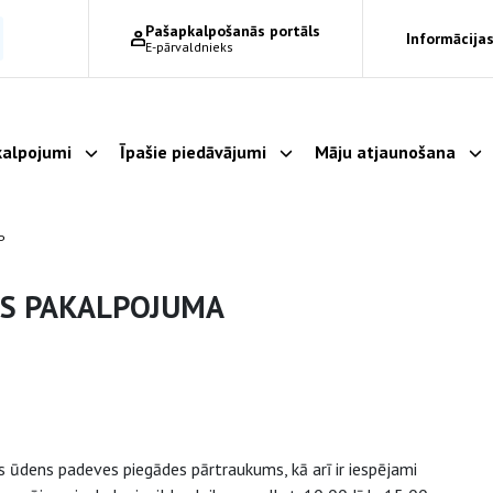
Pašapkalpošanās portāls
Informācijas
E-pārvaldnieks
alpojumi
Īpašie piedāvājumi
Māju atjaunošana
Parādīt apakšizvēlni
Parādīt apakšizvēlni
Pa
P
ES PAKALPOJUMA
 ūdens padeves piegādes pārtraukums, kā arī ir iespējami