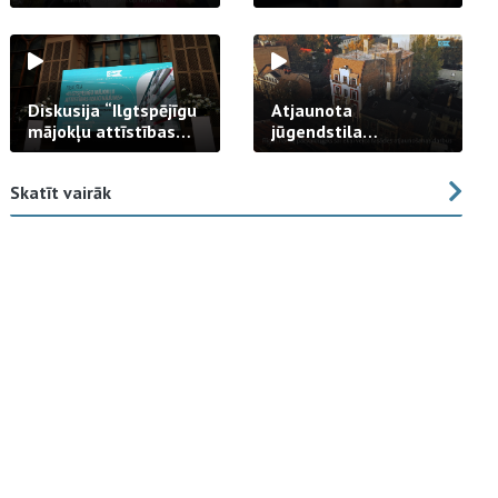
strādā praksē
Diskusija “Ilgtspējīgu
Atjaunota
mājokļu attīstības
jūgendstila
izaicinājums”
arhitektūras pērles
fasāde Tallinas ielā
Skatīt vairāk
23