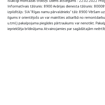
īslaicīgi montāžas trokšņi. Ūdens atslēgums : 22.02.2022 Progn
Informatīvais tālrunis: 8900 Avārijas dienesta tālrunis: 800
izpildītājs: SIA "Rīgas namu pārvaldnieks" tālr. 8900 Vēršam
ilgums ir orientējošs un var mainīties atkarībā no remontdarb
u.tml.) pakalpojuma piegādes pārtraukums var nenotikt. Pakal
iepriekšēja brīdinājuma. Atvainojamies par sagādātajām neērtīb