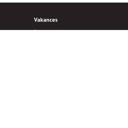
Vakances
Darba iespējas
Prakses iespējas
antiem
 gadījumā hipersaite uz
www.rnparvaldnieks.lv
ir obligāta.