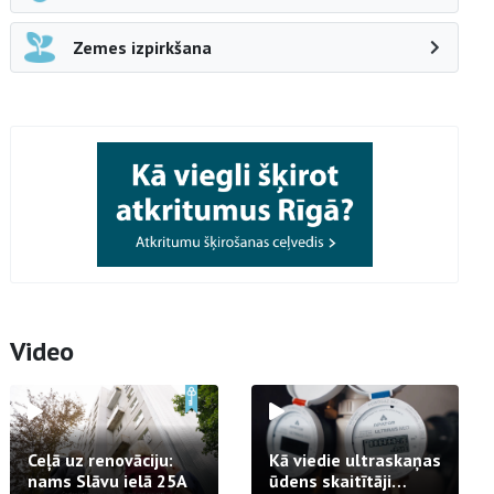
Zemes izpirkšana
Video
Ceļā uz renovāciju:
Kā viedie ultraskaņas
nams Slāvu ielā 25A
ūdens skaitītāji