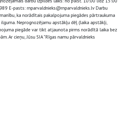
ozējamais darbu izpildes laiks: no plkst. 10:00 līdz 15:00
08989 E-pasts: rnparvaldnieks@rnparvaldnieks.lv Darbu
 uzmanību, ka norādītais pakalpojuma piegādes pārtraukuma
u ilguma. Neprognozējamu apstākļu dēļ (laika apstākļi,
pojuma piegāde var tikt atjaunota pirms norādītā laika bez
ām. Ar cieņu, Jūsu SIA "Rīgas namu pārvaldnieks