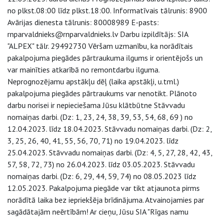
no plkst.08:00 līdz plkst.18:00. Informatīvais tālrunis: 8900
Avārijas dienesta tālrunis: 80008989 E-pasts:
rnparvaldnieks@rnparvaldnieks.lv Darbu izpildītājs: SIA
"ALPEX" tālr. 29492730 Vēršam uzmanību, ka norādītais
pakalpojuma piegādes pārtraukuma ilgums ir orientējošs un
var mainīties atkarībā no remontdarbu ilguma.
Neprognozējamu apstākļu dēļ (laika apstākļi, u.tml.)
pakalpojuma piegādes pārtraukums var nenotikt. Plānoto
darbu norisei ir nepieciešama Jūsu klātbūtne Stāvvadu
nomaiņas darbi. (Dz: 1, 23, 24, 38, 39, 53, 54, 68, 69 ) no
12.04.2023. līdz 18.04.2023. Stāvvadu nomaiņas darbi. (Dz: 2,
3, 25, 26, 40, 41, 55, 56, 70, 71) no 19.04.2023. līdz
25.04.2023. Stāvvadu nomaiņas darbi. (Dz: 4, 5, 27, 28, 42, 43,
57, 58, 72, 73) no 26.04.2023. līdz 03.05.2023. Stāvvadu
nomaiņas darbi. (Dz: 6, 29, 44, 59, 74) no 08.05.2023 līdz
12.05.2023. Pakalpojuma piegāde var tikt atjaunota pirms
norādītā laika bez iepriekšēja brīdinājuma. Atvainojamies par
sagādātajām neērtībām! Ar cieņu, Jūsu SIA "Rīgas namu