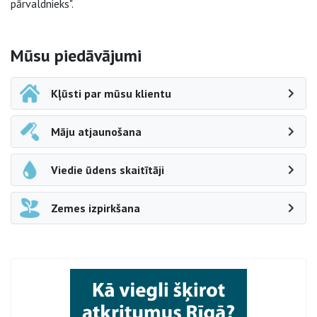
pārvaldnieks".
Sāna navigācija
Mūsu piedāvājumi
Kļūsti par mūsu klientu
Māju atjaunošana
Viedie ūdens skaitītāji
Zemes izpirkšana