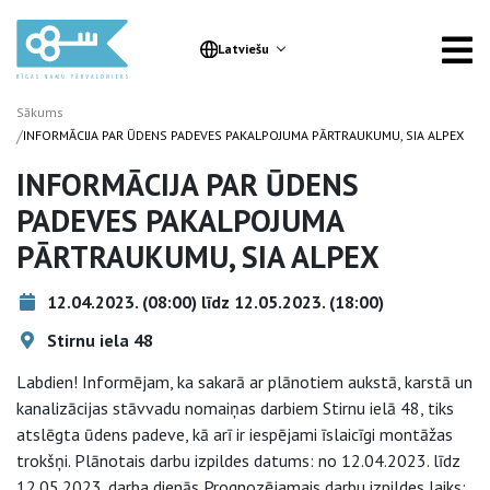
Latviešu
Sākums
/
INFORMĀCIJA PAR ŪDENS PADEVES PAKALPOJUMA PĀRTRAUKUMU, SIA ALPEX
INFORMĀCIJA PAR ŪDENS
PADEVES PAKALPOJUMA
PĀRTRAUKUMU, SIA ALPEX
12.04.2023. (08:00) līdz 12.05.2023. (18:00)
Stirnu iela 48
Labdien! Informējam, ka sakarā ar plānotiem aukstā, karstā un
kanalizācijas stāvvadu nomaiņas darbiem Stirnu ielā 48, tiks
atslēgta ūdens padeve, kā arī ir iespējami īslaicīgi montāžas
trokšņi. Plānotais darbu izpildes datums: no 12.04.2023. līdz
12.05.2023. darba dienās Prognozējamais darbu izpildes laiks: