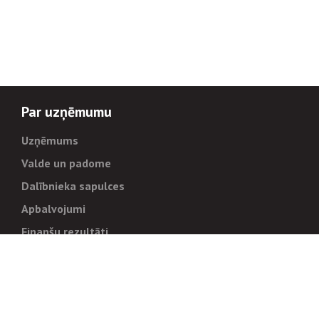
Par uzņēmumu
Uzņēmums
Valde un padome
Dalībnieka sapulces
Apbalvojumi
Finanšu rezultāti
Pārvaldība
Stratēģija un mērķi
Politikas un kārtības