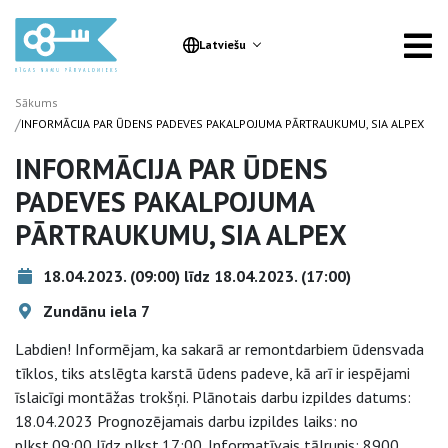
Latviešu
Sākums
/
INFORMĀCIJA PAR ŪDENS PADEVES PAKALPOJUMA PĀRTRAUKUMU, SIA ALPEX
INFORMĀCIJA PAR ŪDENS
PADEVES PAKALPOJUMA
PĀRTRAUKUMU, SIA ALPEX
18.04.2023. (09:00) līdz 18.04.2023. (17:00)
Zundānu iela 7
Labdien! Informējam, ka sakarā ar remontdarbiem ūdensvada
tīklos, tiks atslēgta karstā ūdens padeve, kā arī ir iespējami
īslaicīgi montāžas trokšņi. Plānotais darbu izpildes datums:
18.04.2023 Prognozējamais darbu izpildes laiks: no
plkst.09:00 līdz plkst.17:00. Informatīvais tālrunis: 8900