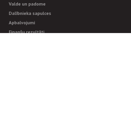
Valde un padome
Dalībnieka sapulces
Apbalvojumi
Finanšu rezultāti
Pārvaldība
Stratēģija un mērķi
Politikas un kārtības
Trauksmes cēlējiem
Korupcijas novēršana
Tiesiskais regulējums
Sadarbības partneriem
Iepirkumi
Izsoles