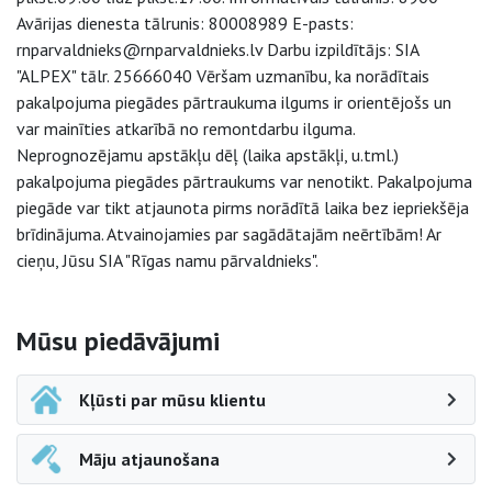
Avārijas dienesta tālrunis: 80008989 E-pasts:
rnparvaldnieks@rnparvaldnieks.lv Darbu izpildītājs: SIA
"ALPEX" tālr. 25666040 Vēršam uzmanību, ka norādītais
pakalpojuma piegādes pārtraukuma ilgums ir orientējošs un
var mainīties atkarībā no remontdarbu ilguma.
Neprognozējamu apstākļu dēļ (laika apstākļi, u.tml.)
pakalpojuma piegādes pārtraukums var nenotikt. Pakalpojuma
piegāde var tikt atjaunota pirms norādītā laika bez iepriekšēja
brīdinājuma. Atvainojamies par sagādātajām neērtībām! Ar
cieņu, Jūsu SIA "Rīgas namu pārvaldnieks".
Sāna navigācija
Mūsu piedāvājumi
Kļūsti par mūsu klientu
Māju atjaunošana