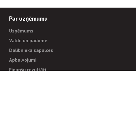
Par uzņēmumu
Uzņēmums
Valde un padome
Dalībnieka sapulces
Apbalvojumi
Finanšu rezultāti
Pārvaldība
Stratēģija un mērķi
Politikas un kārtības
Trauksmes cēlējiem
Korupcijas novēršana
Tiesiskais regulējums