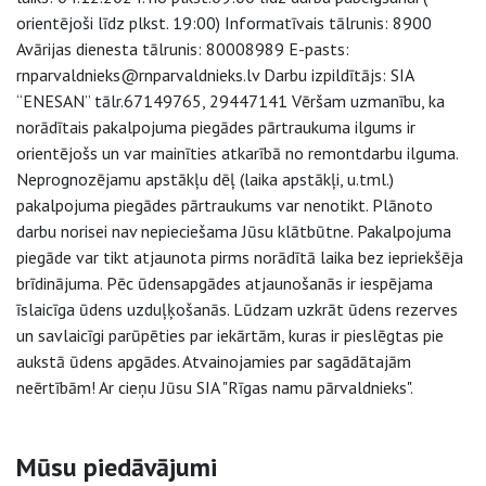
orientējoši līdz plkst. 19:00) Informatīvais tālrunis: 8900
Avārijas dienesta tālrunis: 80008989 E-pasts:
rnparvaldnieks@rnparvaldnieks.lv Darbu izpildītājs: SIA
“ENESAN” tālr.67149765, 29447141 Vēršam uzmanību, ka
norādītais pakalpojuma piegādes pārtraukuma ilgums ir
orientējošs un var mainīties atkarībā no remontdarbu ilguma.
Neprognozējamu apstākļu dēļ (laika apstākļi, u.tml.)
pakalpojuma piegādes pārtraukums var nenotikt. Plānoto
darbu norisei nav nepieciešama Jūsu klātbūtne. Pakalpojuma
piegāde var tikt atjaunota pirms norādītā laika bez iepriekšēja
brīdinājuma. Pēc ūdensapgādes atjaunošanās ir iespējama
īslaicīga ūdens uzduļķošanās. Lūdzam uzkrāt ūdens rezerves
un savlaicīgi parūpēties par iekārtām, kuras ir pieslēgtas pie
aukstā ūdens apgādes. Atvainojamies par sagādātajām
neērtībām! Ar cieņu Jūsu SIA "Rīgas namu pārvaldnieks".
Sāna navigācija
Mūsu piedāvājumi