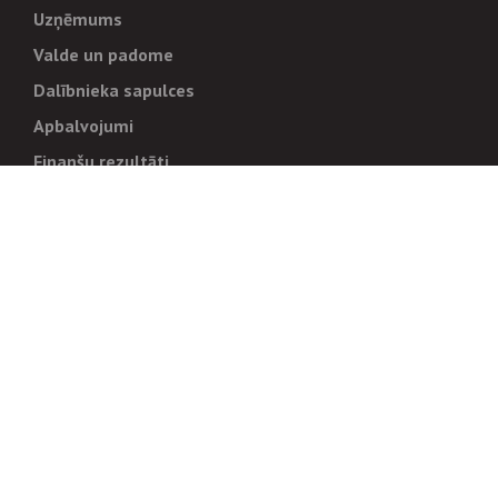
Uzņēmums
Valde un padome
Dalībnieka sapulces
Apbalvojumi
Finanšu rezultāti
Pārvaldība
Stratēģija un mērķi
Politikas un kārtības
Trauksmes cēlējiem
Korupcijas novēršana
Tiesiskais regulējums
Sadarbības partneriem