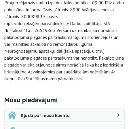
Prognozējamais darbu izpildes laiks: no plkst. 09:00 līdz darbu
pabeigānai Informatīvais tālrunis: 8900 Avārijas dienesta
tālrunis: 80008989 E-pasts:
rnparvaldnieks@rnparvaldnieks.lv Darbu izpildītājs: SIA
"Infrakom" tālr. 26539863 Vēršam uzmanību, ka norādītais
pakalpojuma piegādes pārtraukuma ilgums ir orientējošs un
var mainīties atkarībā no remontdarbu ilguma.
Neprognozējamu apstākļu dēļ (laika apstākļi, u.tml.)
pakalpojuma piegādes pārtraukums var nenotikt. Pakalpojuma
piegāde var tikt atjaunota pirms norādītā laika bez iepriekšēja
brīdinājuma. Atvainojamies par sagādātajām neērtībām. Ar
cieņu, Jūsu SIA "Rīgas namu pārvaldnieks".
Sāna navigācija
Mūsu piedāvājumi
Kļūsti par mūsu klientu