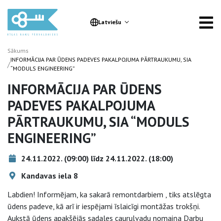
Latviešu
Sākums
INFORMĀCIJA PAR ŪDENS PADEVES PAKALPOJUMA PĀRTRAUKUMU, SIA
/
“MODULS ENGINEERING”
INFORMĀCIJA PAR ŪDENS
PADEVES PAKALPOJUMA
PĀRTRAUKUMU, SIA “MODULS
ENGINEERING”
24.11.2022. (09:00) līdz 24.11.2022. (18:00)
Kandavas iela 8
Labdien! Informējam, ka sakarā remontdarbiem , tiks atslēgta
ūdens padeve, kā arī ir iespējami īslaicīgi montāžas trokšņi.
Aukstā ūdens apakšējās sadales cauruļvadu nomaiņa Darbu