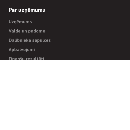
Par uzņēmumu
Uzņēmums
Valde un padome
Dalībnieka sapulces
Apbalvojumi
Finanšu rezultāti
Pārvaldība
Stratēģija un mērķi
Politikas un kārtības
Trauksmes cēlējiem
Korupcijas novēršana
Tiesiskais regulējums