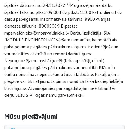
izpildes datums: no 24.11.2022 **Prognozējamais darbu
izpildes laiks no plkst. 09:00 līdz plkst. 18:00 katru dienu līdz
darbu pabeigšanai. Informatīvais tālrunis: 8900 Avārijas
dienesta tālrunis: 80008989 E-pasts:
rnparvaldnieks@rnparvaldnieks.lv Darbu izpildītājs: SIA
"MODULS ENGINEERING" Vēršam uzmanību, ka norādītais
pakalpojuma piegādes pārtraukuma ilgums ir orientējošs un
var mainīties atkarībā no remontdarbu ilguma.
Neprognozējamu apstākļu dēļ (laika apstākļi, u.tml.)
pakalpojuma piegādes pārtraukums var nenotikt. Plānoto
darbu norisei nav nepieciešama Jūsu klātbūtne. Pakalpojuma
piegāde var tikt atjaunota pirms norādītā laika bez iepriekšēja
brīdinājuma. Atvainojamies par sagādātajām neērtībām! Ar
cieņu, Jūsu SIA "Rīgas namu pārvaldnieks".
Sāna navigācija
Mūsu piedāvājumi