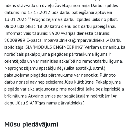
ūdens stāvvadu un dvieļu žāvētāju nomaiņa Darbu izpildes
datums: no 12.12.2012 līdz darbu pabeigšanai aptuveni
13.01.2023 **Prognozējamais darbu izpildes laiks no plkst.
08:00 līdz plkst. 18:00 katru dienu līdz darbu pabeigšanai.
Informatīvais tālrunis: 8900 Avārijas dienesta tālrunis:
80008989 E-pasts: rnparvaldnieks@rnparvaldnieks.lv Darbu
izpildītājs: SIA "MODULS ENGINEERING" Vēršam uzmanību, ka
norādītais pakalpojuma piegādes pārtraukuma ilgums ir
orientējošs un var mainīties atkarībā no remontdarbu ilguma.
Neprognozējamu apstākļu dēļ (laika apstākļi, u.tml.)
pakalpojuma piegādes pārtraukums var nenotikt. Plānoto
darbu norisei nav nepieciešama Jūsu klātbūtne. Pakalpojuma
piegāde var tikt atjaunota pirms norādītā laika bez iepriekšēja
brīdinājuma. Atvainojamies par sagādātajām neērtībām! Ar
cieņu, Jūsu SIA "Rīgas namu pārvaldnieks".
Sāna navigācija
Mūsu piedāvājumi