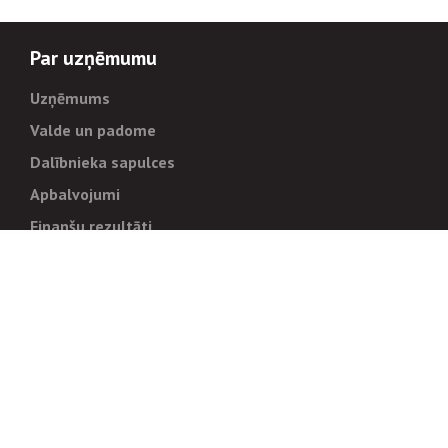
Par uzņēmumu
Uzņēmums
Valde un padome
Dalībnieka sapulces
Apbalvojumi
Finanšu rezultāti
Pārvaldība
Stratēģija un mērķi
Politikas un kārtības
Trauksmes cēlējiem
Korupcijas novēršana
Tiesiskais regulējums