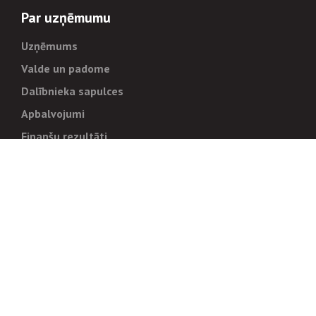
Par uzņēmumu
Uzņēmums
Valde un padome
Dalībnieka sapulces
Apbalvojumi
Finanšu rezultāti
Pārvaldība
Stratēģija un mērķi
Politikas un kārtības
Trauksmes cēlējiem
Korupcijas novēršana
Tiesiskais regulējums