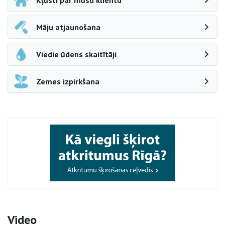
Kļūsti par mūsu klientu
Māju atjaunošana
Viedie ūdens skaitītāji
Zemes izpirkšana
Video