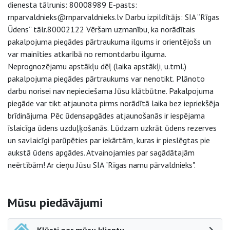
dienesta tālrunis: 80008989 E-pasts:
rnparvaldnieks@rnparvaldnieks.lv Darbu izpildītājs: SIA “Rīgas
Ūdens” tālr.80002122 Vēršam uzmanību, ka norādītais
pakalpojuma piegādes pārtraukuma ilgums ir orientējošs un
var mainīties atkarībā no remontdarbu ilguma.
Neprognozējamu apstākļu dēļ (laika apstākļi, u.tml.)
pakalpojuma piegādes pārtraukums var nenotikt. Plānoto
darbu norisei nav nepieciešama Jūsu klātbūtne. Pakalpojuma
piegāde var tikt atjaunota pirms norādītā laika bez iepriekšēja
brīdinājuma. Pēc ūdensapgādes atjaunošanās ir iespējama
īslaicīga ūdens uzduļķošanās. Lūdzam uzkrāt ūdens rezerves
un savlaicīgi parūpēties par iekārtām, kuras ir pieslēgtas pie
aukstā ūdens apgādes. Atvainojamies par sagādātajām
neērtībām! Ar cieņu Jūsu SIA "Rīgas namu pārvaldnieks".
Sāna navigācija
Mūsu piedāvājumi