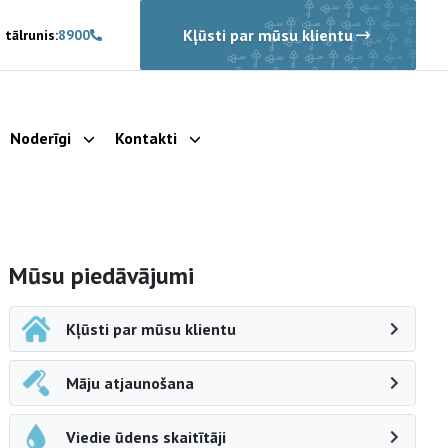
Kļūsti par mūsu klientu
 tālrunis:
8900
Noderīgi
Kontakti
rādīt apakšizvēlni
Parādīt apakšizvēlni
Parādīt apakšizvēlni
Sāna navigācija
Mūsu piedāvājumi
Kļūsti par mūsu klientu
Māju atjaunošana
Viedie ūdens skaitītāji