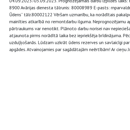
04.09.2023.-05.09.2023. Prognozējamais darbu izpildes laiks: n
8900 Avārijas dienesta tālrunis: 80008989 E-pasts: rnparvaldn
Ūdens” tālr.80002122 Vēršam uzmanību, ka norādītais pakalpo
mainīties atkarībā no remontdarbu ilguma. Neprognozējamu aps
pārtraukums var nenotikt. Plānoto darbu norisei nav nepiecie
atjaunota pirms norādītā laika bez iepriekšēja brīdinājuma. P
uzduļķošanās. Lūdzam uzkrāt ūdens rezerves un savlaicīgi parū
apgādes. Atvainojamies par sagādātajām neērtībām! Ar cieņu Jū