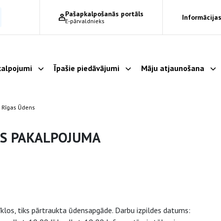
Pašapkalpošanās portāls
Informācijas
E-pārvaldnieks
alpojumi
Īpašie piedāvājumi
Māju atjaunošana
Parādīt apakšizvēlni
Parādīt apakšizvēlni
Pa
 Rīgas Ūdens
ES PAKALPOJUMA
los, tiks pārtraukta ūdensapgāde. Darbu izpildes datums: