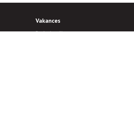
Vakances
Darba iespējas
Prakses iespējas
antiem
 gadījumā hipersaite uz
www.rnparvaldnieks.lv
ir obligāta.