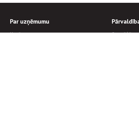
Par uzņēmumu
Pārvaldīb
Uzņēmums
Stratēģija u
Valde un padome
Politikas un
Dalībnieka sapulces
Trauksmes c
Apbalvojumi
Korupcijas 
Finanšu rezultāti
Tiesiskais 
8900
Informācijas
tālrunis:
Avārijas dienesta diennakts