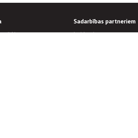
a
Sadarbības partneriem
n mērķi
Iepirkumi
 kārtības
Izsoles
ēlējiem
Zemes īpašniekiem
novēršana
Elektronisko sakaru komers
regulējums
Norēķinu informācija
Informācijas un/vai rakstu pārpublicēšanas
Piekļūstamība