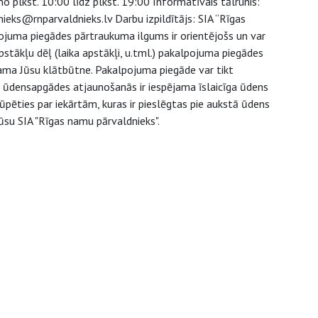
o plkst. 10:00 līdz plkst. 19:00 Informatīvais tālrunis:
ieks@rnparvaldnieks.lv Darbu izpildītājs: SIA “Rīgas
juma piegādes pārtraukuma ilgums ir orientējošs un var
tākļu dēļ (laika apstākļi, u.tml.) pakalpojuma piegādes
šama Jūsu klātbūtne. Pakalpojuma piegāde var tikt
ēc ūdensapgādes atjaunošanās ir iespējama īslaicīga ūdens
pēties par iekārtām, kuras ir pieslēgtas pie aukstā ūdens
su SIA "Rīgas namu pārvaldnieks".