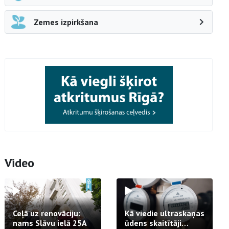
Zemes izpirkšana
Video
Ceļā uz renovāciju:
Kā viedie ultraskaņas
nams Slāvu ielā 25A
ūdens skaitītāji