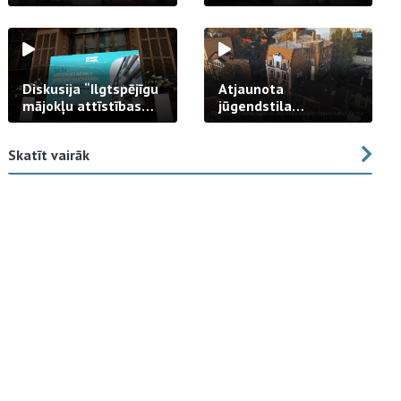
strādā praksē
Diskusija “Ilgtspējīgu
Atjaunota
mājokļu attīstības
jūgendstila
izaicinājums”
arhitektūras pērles
fasāde Tallinas ielā
Skatīt vairāk
23