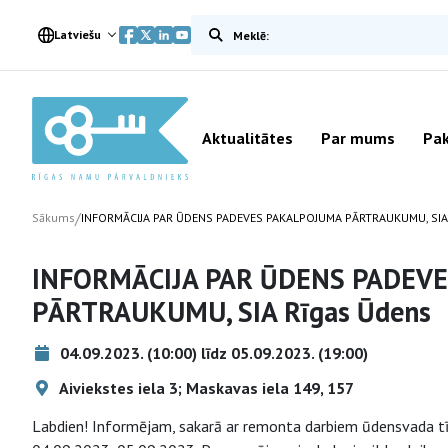
Meklēt vietnē
Latviešu
Aktualitātes
Par mums
Pak
/
Sākums
INFORMĀCIJA PAR ŪDENS PADEVES PAKALPOJUMA PĀRTRAUKUMU, SIA
INFORMĀCIJA PAR ŪDENS PADEV
PĀRTRAUKUMU, SIA Rīgas Ūdens
04.09.2023. (10:00) līdz 05.09.2023. (19:00)
Aiviekstes iela 3; Maskavas iela 149, 157
Labdien! Informējam, sakarā ar remonta darbiem ūdensvada tīk