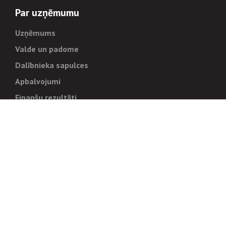
Par uzņēmumu
Uzņēmums
Valde un padome
Dalībnieka sapulces
Apbalvojumi
Finanšu rezultāti
Pārvaldība
Stratēģija un mērķi
Politikas un kārtības
Trauksmes cēlējiem
Korupcijas novēršana
Tiesiskais regulējums