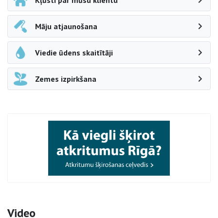
Kļūsti par mūsu klientu
Māju atjaunošana
Viedie ūdens skaitītāji
Zemes izpirkšana
Video