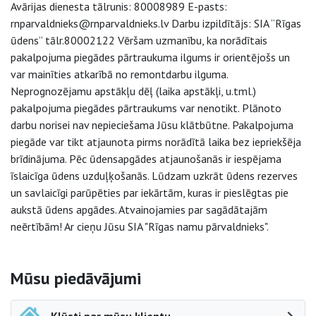
Avārijas dienesta tālrunis: 80008989 E-pasts:
rnparvaldnieks@rnparvaldnieks.lv Darbu izpildītājs: SIA “Rīgas
ūdens” tālr.80002122 Vēršam uzmanību, ka norādītais
pakalpojuma piegādes pārtraukuma ilgums ir orientējošs un
var mainīties atkarībā no remontdarbu ilguma.
Neprognozējamu apstākļu dēļ (laika apstākļi, u.tml.)
pakalpojuma piegādes pārtraukums var nenotikt. Plānoto
darbu norisei nav nepieciešama Jūsu klātbūtne. Pakalpojuma
piegāde var tikt atjaunota pirms norādītā laika bez iepriekšēja
brīdinājuma. Pēc ūdensapgādes atjaunošanās ir iespējama
īslaicīga ūdens uzduļķošanās. Lūdzam uzkrāt ūdens rezerves
un savlaicīgi parūpēties par iekārtām, kuras ir pieslēgtas pie
aukstā ūdens apgādes. Atvainojamies par sagādātajām
neērtībām! Ar cieņu Jūsu SIA "Rīgas namu pārvaldnieks".
Sāna navigācija
Mūsu piedāvājumi