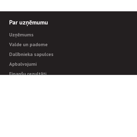
Par uzņēmumu
Uzņēmums
Valde un padome
Dalībnieka sapulces
Apbalvojumi
Finanšu rezultāti
Pārvaldība
Stratēģija un mērķi
Politikas un kārtības
Trauksmes cēlējiem
Korupcijas novēršana