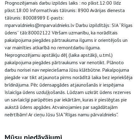
Prognozējamais darbu izpildes laiks : no plkst.12:00 līdz
plkst.18:00 Informatīvais tālrunis: 8900 Avārijas dienesta
tālrunis: 80008989 E-pasts:
rnparvaldnieks@rnparvaldnieks.lv Darbu izpildītājs: SIA “Rīgas
ūdens” tālr.80002122 Vēršam uzmanību, ka norādītais
pakalpojuma piegādes pārtraukuma ilgums ir orientējošs un
var mainīties atkarībā no remontdarbu ilguma.
Neprognozējamu apstākļu dēļ (laika apstākļi, u.tml.)
pakalpojuma piegādes pārtraukums var nenotikt. Plānoto
darbu norisei nav nepieciešama Jūsu klātbūtne. Pakalpojuma
piegāde var tikt atjaunota pirms norādītā laika bez iepriekšēja
brīdinājuma. Pēc ūdensapgādes atjaunošanās ir iespējama
īslaicīga ūdens uzduļķošanās. Lūdzam uzkrāt ūdens rezerves
un savlaicīgi parūpēties par iekārtām, kuras ir pieslēgtas pie
aukstā ūdens apgādes. Atvainojamies par sagādātajām
neērtībām! Ar cieņu Jūsu SIA "Rīgas namu pārvaldnieks".
Sāna navigācija
Mūsu piedāvājumi