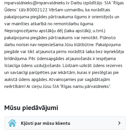
rnparvaldnieks@rnparvaldnieks.lv Darbu izpildītājs: SIA “Rīgas
Ūdens” tālr.80002122 Vēršam uzmanību, ka norādītais
pakalpojuma piegādes pārtraukuma ilgums ir orientējošs un
var mainīties atkarībā no remontdarbu ilguma.
Neprognozējamu apstākļu dēļ (laika apstākļi, u.tml.)
pakalpojuma piegādes pārtraukums var nenotikt. Plānoto
darbu norisei nav nepieciešama Jūsu klātbūtne. Pakalpojuma
piegāde var tikt atjaunota pirms norādītā laika bez iepriekšēja
brīdinājuma. Pēc ūdensapgādes atjaunošanās ir iespējama
īslaicīga ūdens uzduļķošanās. Lūdzam uzkrāt ūdens rezerves
un savlaicīgi parūpēties par iekārtām, kuras ir pieslēgtas pie
aukstā ūdens apgādes. Atvainojamies par sagādātajām
neērtībām! Ar cieņu Jūsu SIA "Rīgas namu pārvaldnieks".
Sāna navigācija
Mūsu piedāvājumi
Kļūsti par mūsu klientu