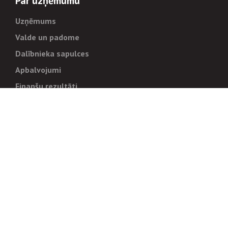
Par uzņēmumu
Uzņēmums
Valde un padome
Dalībnieka sapulces
Apbalvojumi
Finanšu rezultāti
Pārvaldība
Stratēģija un mērķi
Politikas un kārtības
Trauksmes cēlējiem
Korupcijas novēršana
Tiesiskais regulējums
Sadarbības partneriem