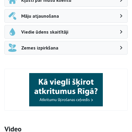
Kļūsti par mūsu klientu
Māju atjaunošana
Viedie ūdens skaitītāji
Zemes izpirkšana
Video