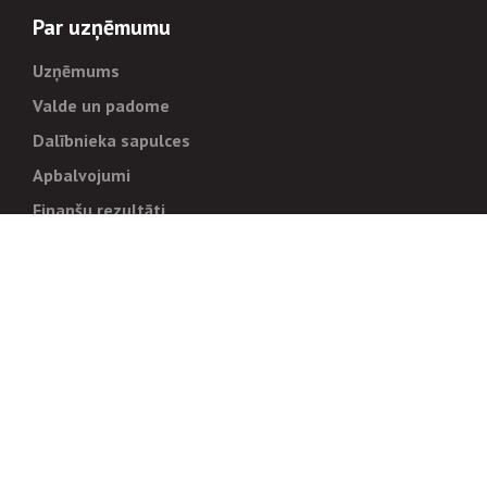
Par uzņēmumu
Uzņēmums
Valde un padome
Dalībnieka sapulces
Apbalvojumi
Finanšu rezultāti
Pārvaldība
Stratēģija un mērķi
Politikas un kārtības
Trauksmes cēlējiem
Korupcijas novēršana
Tiesiskais regulējums