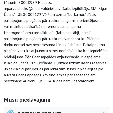
tālrunis: 80008989 E-pasts:
rnparvaldnieks@rnparvaldnieks.lv Darbu izpildītājs: SIA “Rīgas
Ūdens” tālr.80002122 Vēršam uzmanību, ka norādītais
pakalpojuma piegādes pārtraukuma ilgums ir orientējošs un
var mainīties atkarībā no remontdarbu ilguma.
Neprognozējamu apstākļu dēļ (laika apstākļi, u.tml.)
pakalpojuma piegādes pārtraukums var nenotikt. Plānoto
darbu norisei nav nepieciešama Jūsu klātbūtne. Pakalpojuma
piegāde var tikt atjaunota pirms norādītā laika bez iepriekšēja
brīdinājuma. Pēc ūdensapgādes atjaunošanās ir iespējama
īslaicīga ūdens uzduļķošanās. Lūdzam uzkrāt ūdens rezerves
un savlaicīgi parūpēties par iekārtām, kuras ir pieslēgtas pie
aukstā ūdens apgādes. Atvainojamies par sagādātajām
neērtībām! Ar cieņu Jūsu SIA "Rīgas namu pārvaldnieks".
Sāna navigācija
Mūsu piedāvājumi