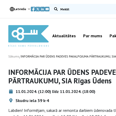
Meklēt vietnē
Latviešu
Aktualitātes
Par mums
Pak
/
Sākums
INFORMĀCIJA PAR ŪDENS PADEVES PAKALPOJUMA PĀRTRAUKUMU, SIA
INFORMĀCIJA PAR ŪDENS PADEV
PĀRTRAUKUMU, SIA Rīgas Ūdens
11.01.2024. (12:00) līdz 11.01.2024. (18:00)
Skudru iela 39 k-4
Labdien! Informējam, sakarā ar remonta darbiem ūdensvada tī