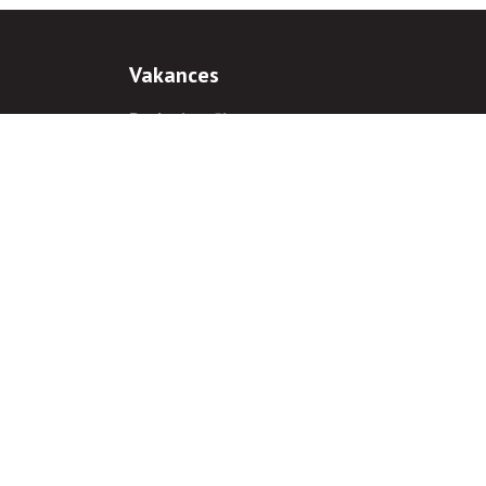
Vakances
Darba iespējas
Prakses iespējas
antiem
 gadījumā hipersaite uz
www.rnparvaldnieks.lv
ir obligāta.