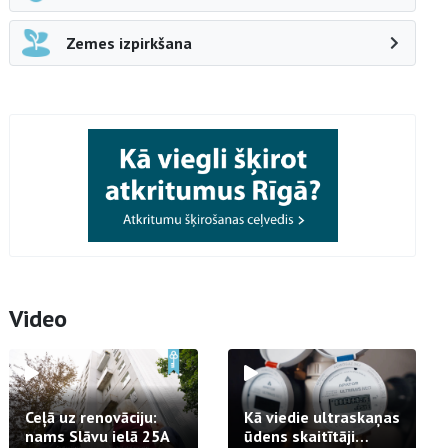
Zemes izpirkšana
Video
Ceļā uz renovāciju:
Kā viedie ultraskaņas
nams Slāvu ielā 25A
ūdens skaitītāji