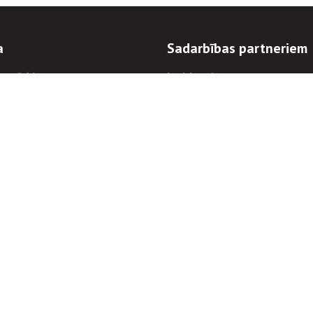
a
Sadarbības partneriem
n mērķi
Iepirkumi
 kārtības
Izsoles
ēlējiem
Zemes īpašniekiem
novēršana
Elektronisko sakaru komers
regulējums
Norēķinu informācija
Informācijas un/vai rakstu pārpublicēšanas
Piekļūstamība