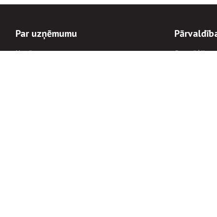
Par uzņēmumu
Pārvaldīb
Uzņēmums
Stratēģija u
Valde un padome
Politikas un
Dalībnieka sapulces
Trauksmes c
Apbalvojumi
Korupcijas 
Finanšu rezultāti
Tiesiskais 
8900
Informācijas
tālrunis:
Avārijas dienesta diennakts