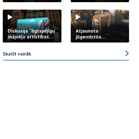
strādā praksē
Diskusija “Ilgtspējīgu
Atjaunota
mājokļu attīstības
jūgendstila
izaicinājums”
arhitektūras pērles
fasāde Tallinas ielā
Skatīt vairāk
23