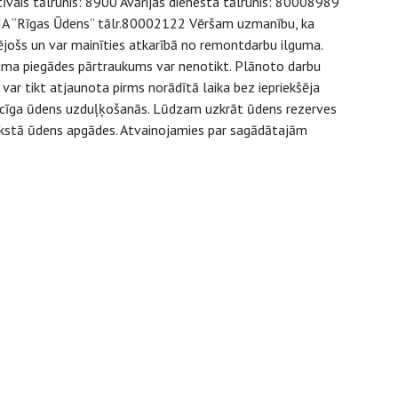
tīvais tālrunis: 8900 Avārijas dienesta tālrunis: 80008989
 SIA “Rīgas Ūdens” tālr.80002122 Vēršam uzmanību, ka
ējošs un var mainīties atkarībā no remontdarbu ilguma.
juma piegādes pārtraukums var nenotikt. Plānoto darbu
ar tikt atjaunota pirms norādītā laika bez iepriekšēja
aicīga ūdens uzduļķošanās. Lūdzam uzkrāt ūdens rezerves
 aukstā ūdens apgādes. Atvainojamies par sagādātajām