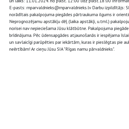
un laiks: 11.01.2024. no plkst. 12:00 līdz plkst.18:00 Informa
E-pasts: rnparvaldnieks@rnparvaldnieks.lv Darbu izpildītājs:
norādītais pakalpojuma piegādes pārtraukuma ilgums ir orient
Neprognozējamu apstākļu dēļ (laika apstākļi, u.tml.) pakalpo
norisei nav nepieciešama Jūsu klātbūtne. Pakalpojuma piegāde v
brīdinājuma. Pēc ūdensapgādes atjaunošanās ir iespējama īsl
un savlaicīgi parūpēties par iekārtām, kuras ir pieslēgtas pie
neērtībām! Ar cieņu Jūsu SIA "Rīgas namu pārvaldnieks".