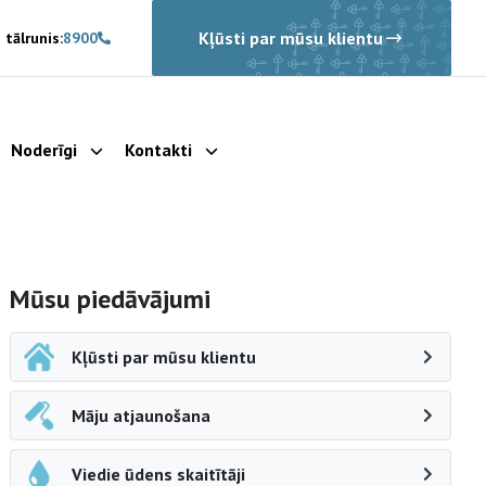
Kļūsti par mūsu klientu
 tālrunis:
8900
Noderīgi
Kontakti
rādīt apakšizvēlni
Parādīt apakšizvēlni
Parādīt apakšizvēlni
Sāna navigācija
Mūsu piedāvājumi
Kļūsti par mūsu klientu
Māju atjaunošana
Viedie ūdens skaitītāji