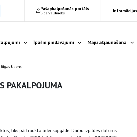
Pašapkalpošanās portāls
Informācijas
E-pārvaldnieks
alpojumi
Īpašie piedāvājumi
Māju atjaunošana
Parādīt apakšizvēlni
Parādīt apakšizvēlni
Pa
 Rīgas Ūdens
ES PAKALPOJUMA
klos, tiks pārtraukta ūdensapgāde. Darbu izpildes datums