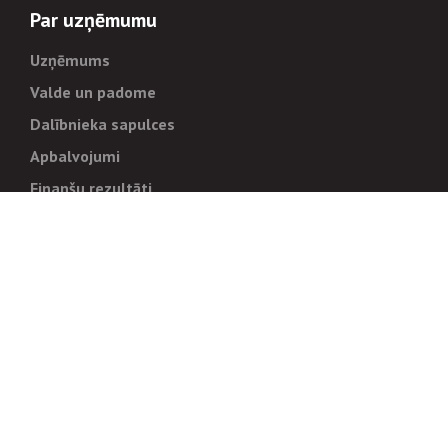
Par uzņēmumu
Uzņēmums
Valde un padome
Dalībnieka sapulces
Apbalvojumi
Finanšu rezultāti
Pārvaldība
Stratēģija un mērķi
Politikas un kārtības
Trauksmes cēlējiem
Korupcijas novēršana
Tiesiskais regulējums