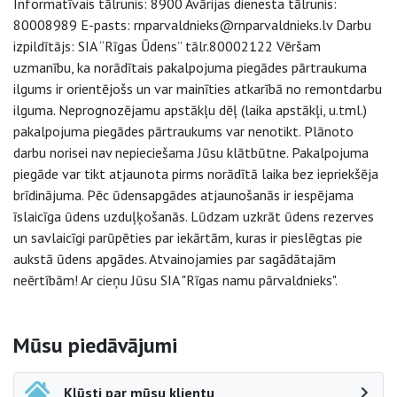
Informatīvais tālrunis: 8900 Avārijas dienesta tālrunis:
80008989 E-pasts: rnparvaldnieks@rnparvaldnieks.lv Darbu
izpildītājs: SIA “Rīgas Ūdens” tālr.80002122 Vēršam
uzmanību, ka norādītais pakalpojuma piegādes pārtraukuma
ilgums ir orientējošs un var mainīties atkarībā no remontdarbu
ilguma. Neprognozējamu apstākļu dēļ (laika apstākļi, u.tml.)
pakalpojuma piegādes pārtraukums var nenotikt. Plānoto
darbu norisei nav nepieciešama Jūsu klātbūtne. Pakalpojuma
piegāde var tikt atjaunota pirms norādītā laika bez iepriekšēja
brīdinājuma. Pēc ūdensapgādes atjaunošanās ir iespējama
īslaicīga ūdens uzduļķošanās. Lūdzam uzkrāt ūdens rezerves
un savlaicīgi parūpēties par iekārtām, kuras ir pieslēgtas pie
aukstā ūdens apgādes. Atvainojamies par sagādātajām
neērtībām! Ar cieņu Jūsu SIA "Rīgas namu pārvaldnieks".
Sāna navigācija
Mūsu piedāvājumi
Kļūsti par mūsu klientu