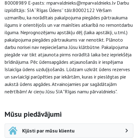
80008989 E-pasts: rnparvaldnieks@rnparvaldnieks.lv Darbu
izpildītājs: SIA “Rīgas Ūdens” tālr.80002122 Vēršam
uzmanību, ka norādītais pakalpojuma piegādes pārtraukuma
ilgums ir orientējošs un var mainīties atkarībā no remontdarbu
ilguma. Neprognozējamu apstākļu dēļ (laika apstākļi, u.tml.)
pakalpojuma piegādes pārtraukums var nenotikt. Plānoto
darbu norisei nav nepieciešama Jūsu klātbūtne. Pakalpojuma
piegāde var tikt atjaunota pirms norādītā laika bez iepriekšēja
brīdinājuma. Pēc ūdensapgādes atjaunošanās ir iespējama
īslaicīga ūdens uzduļķošanās. Lūdzam uzkrāt ūdens rezerves
un savlaicīgi parūpēties par iekārtām, kuras ir pieslēgtas pie
aukstā ūdens apgādes. Atvainojamies par sagādātajām
neērtībām! Ar cieņu Jūsu SIA "Rīgas namu pārvaldnieks".
Sāna navigācija
Mūsu piedāvājumi
Kļūsti par mūsu klientu