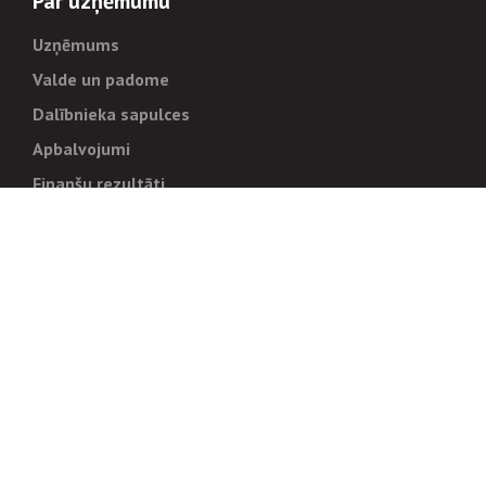
Par uzņēmumu
Uzņēmums
Valde un padome
Dalībnieka sapulces
Apbalvojumi
Finanšu rezultāti
Pārvaldība
Stratēģija un mērķi
Politikas un kārtības
Trauksmes cēlējiem
Korupcijas novēršana
Tiesiskais regulējums
Sadarbības partneriem