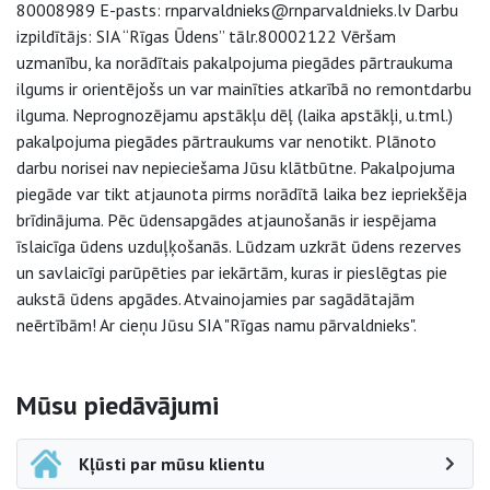
80008989 E-pasts: rnparvaldnieks@rnparvaldnieks.lv Darbu
izpildītājs: SIA “Rīgas Ūdens” tālr.80002122 Vēršam
uzmanību, ka norādītais pakalpojuma piegādes pārtraukuma
ilgums ir orientējošs un var mainīties atkarībā no remontdarbu
ilguma. Neprognozējamu apstākļu dēļ (laika apstākļi, u.tml.)
pakalpojuma piegādes pārtraukums var nenotikt. Plānoto
darbu norisei nav nepieciešama Jūsu klātbūtne. Pakalpojuma
piegāde var tikt atjaunota pirms norādītā laika bez iepriekšēja
brīdinājuma. Pēc ūdensapgādes atjaunošanās ir iespējama
īslaicīga ūdens uzduļķošanās. Lūdzam uzkrāt ūdens rezerves
un savlaicīgi parūpēties par iekārtām, kuras ir pieslēgtas pie
aukstā ūdens apgādes. Atvainojamies par sagādātajām
neērtībām! Ar cieņu Jūsu SIA "Rīgas namu pārvaldnieks".
Sāna navigācija
Mūsu piedāvājumi
Kļūsti par mūsu klientu