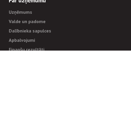
Par uzņēmumu
Uzņēmums
Valde un padome
Dalībnieka sapulces
Apbalvojumi
Finanšu rezultāti
Pārvaldība
Stratēģija un mērķi
Politikas un kārtības
Trauksmes cēlējiem
Korupcijas novēršana
Tiesiskais regulējums
Sadarbības partneriem