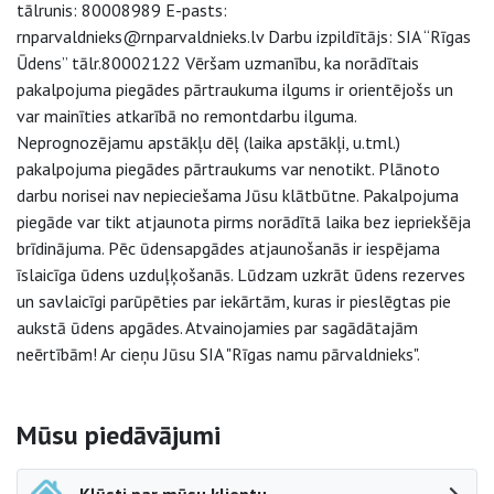
tālrunis: 80008989 E-pasts:
rnparvaldnieks@rnparvaldnieks.lv Darbu izpildītājs: SIA “Rīgas
Ūdens” tālr.80002122 Vēršam uzmanību, ka norādītais
pakalpojuma piegādes pārtraukuma ilgums ir orientējošs un
var mainīties atkarībā no remontdarbu ilguma.
Neprognozējamu apstākļu dēļ (laika apstākļi, u.tml.)
pakalpojuma piegādes pārtraukums var nenotikt. Plānoto
darbu norisei nav nepieciešama Jūsu klātbūtne. Pakalpojuma
piegāde var tikt atjaunota pirms norādītā laika bez iepriekšēja
brīdinājuma. Pēc ūdensapgādes atjaunošanās ir iespējama
īslaicīga ūdens uzduļķošanās. Lūdzam uzkrāt ūdens rezerves
un savlaicīgi parūpēties par iekārtām, kuras ir pieslēgtas pie
aukstā ūdens apgādes. Atvainojamies par sagādātajām
neērtībām! Ar cieņu Jūsu SIA "Rīgas namu pārvaldnieks".
Sāna navigācija
Mūsu piedāvājumi