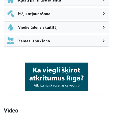
Kļūsti par mūsu klientu
Māju atjaunošana
Viedie ūdens skaitītāji
Zemes izpirkšana
Video