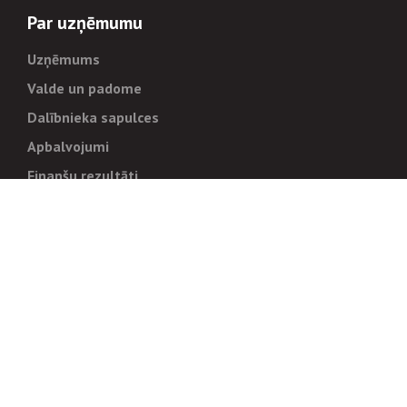
Par uzņēmumu
Uzņēmums
Valde un padome
Dalībnieka sapulces
Apbalvojumi
Finanšu rezultāti
Pārvaldība
Stratēģija un mērķi
Politikas un kārtības
Trauksmes cēlējiem
Korupcijas novēršana
Tiesiskais regulējums