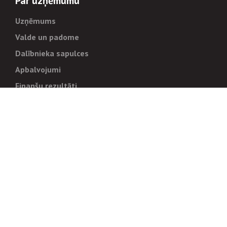
Par uzņēmumu
Uzņēmums
Valde un padome
Dalībnieka sapulces
Apbalvojumi
Finanšu rezultāti
Pārvaldība
Stratēģija un mērķi
Politikas un kārtības
Trauksmes cēlējiem
Korupcijas novēršana
Tiesiskais regulējums
Sadarbības partneriem