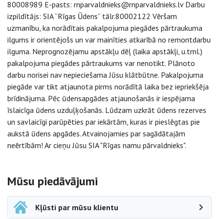
80008989 E-pasts: rnparvaldnieks@rnparvaldnieks.lv Darbu
izpildītājs: SIA “Rīgas Ūdens” tālr.80002122 Vēršam
uzmanību, ka norādītais pakalpojuma piegādes pārtraukuma
ilgums ir orientējošs un var mainīties atkarībā no remontdarbu
ilguma. Neprognozējamu apstākļu dēļ (laika apstākļi, u.tml.)
pakalpojuma piegādes pārtraukums var nenotikt. Plānoto
darbu norisei nav nepieciešama Jūsu klātbūtne. Pakalpojuma
piegāde var tikt atjaunota pirms norādītā laika bez iepriekšēja
brīdinājuma. Pēc ūdensapgādes atjaunošanās ir iespējama
īslaicīga ūdens uzduļķošanās. Lūdzam uzkrāt ūdens rezerves
un savlaicīgi parūpēties par iekārtām, kuras ir pieslēgtas pie
aukstā ūdens apgādes. Atvainojamies par sagādātajām
neērtībām! Ar cieņu Jūsu SIA "Rīgas namu pārvaldnieks".
Sāna navigācija
Mūsu piedāvājumi
Kļūsti par mūsu klientu