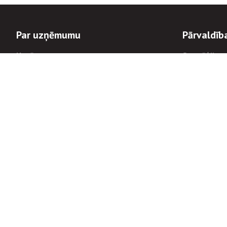
Par uzņēmumu
Pārvaldīb
Uzņēmums
Stratēģija u
Valde un padome
Politikas un
Dalībnieka sapulces
Trauksmes c
Apbalvojumi
Korupcijas 
Finanšu rezultāti
Tiesiskais 
8900
Informācijas
tālrunis:
Avārijas dienesta diennakts