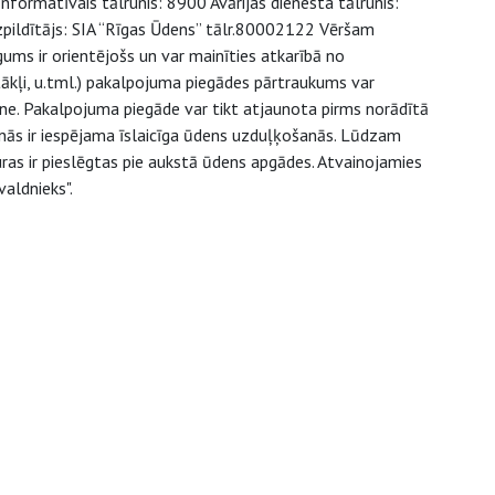
nformatīvais tālrunis: 8900 Avārijas dienesta tālrunis:
pildītājs: SIA “Rīgas Ūdens” tālr.80002122 Vēršam
ms ir orientējošs un var mainīties atkarībā no
kļi, u.tml.) pakalpojuma piegādes pārtraukums var
ne. Pakalpojuma piegāde var tikt atjaunota pirms norādītā
anās ir iespējama īslaicīga ūdens uzduļķošanās. Lūdzam
uras ir pieslēgtas pie aukstā ūdens apgādes. Atvainojamies
aldnieks".