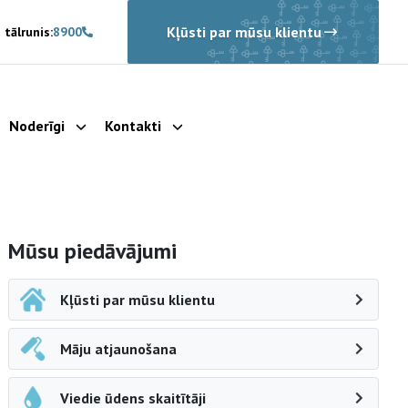
Kļūsti par mūsu klientu
 tālrunis:
8900
Noderīgi
Kontakti
rādīt apakšizvēlni
Parādīt apakšizvēlni
Parādīt apakšizvēlni
Sāna navigācija
Mūsu piedāvājumi
Kļūsti par mūsu klientu
Māju atjaunošana
Viedie ūdens skaitītāji