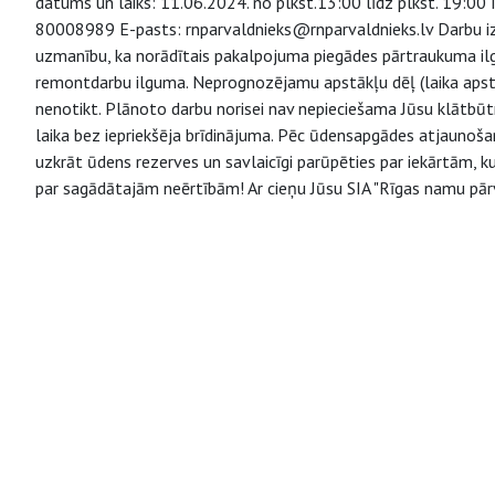
datums un laiks: 11.06.2024. no plkst.13:00 līdz plkst. 19:00 I
80008989 E-pasts: rnparvaldnieks@rnparvaldnieks.lv Darbu iz
uzmanību, ka norādītais pakalpojuma piegādes pārtraukuma ilgu
remontdarbu ilguma. Neprognozējamu apstākļu dēļ (laika apstā
nenotikt. Plānoto darbu norisei nav nepieciešama Jūsu klātbūt
laika bez iepriekšēja brīdinājuma. Pēc ūdensapgādes atjaunoš
uzkrāt ūdens rezerves un savlaicīgi parūpēties par iekārtām, k
par sagādātajām neērtībām! Ar cieņu Jūsu SIA "Rīgas namu pārv