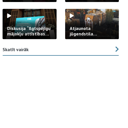
strādā praksē
Diskusija “Ilgtspējīgu
Atjaunota
mājokļu attīstības
jūgendstila
izaicinājums”
arhitektūras pērles
fasāde Tallinas ielā
Skatīt vairāk
23