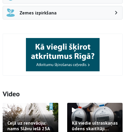
Zemes izpirkšana
Video
Ceļā uz renovāciju:
Kā viedie ultraskaņas
nams Slāvu ielā 25A
ūdens skaitītāji