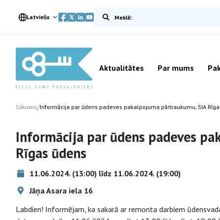
Meklēt vietnē
Latviešu
Aktualitātes
Par mums
Pak
/
Sākums
Informācija par ūdens padeves pakalpojuma pārtraukumu, SIA Rīg
Informācija par ūdens padeves pa
Rīgas ūdens
11.06.2024. (13:00) līdz 11.06.2024. (19:00)
Jāņa Asara iela 16
Labdien! Informējam, ka sakarā ar remonta darbiem ūdensvada 