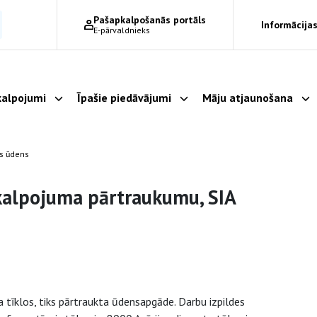
Pašapkalpošanās portāls
Informācijas
E-pārvaldnieks
alpojumi
Īpašie piedāvājumi
Māju atjaunošana
Parādīt apakšizvēlni
Parādīt apakšizvēlni
Pa
as ūdens
kalpojuma pārtraukumu, SIA
tīklos, tiks pārtraukta ūdensapgāde. Darbu izpildes