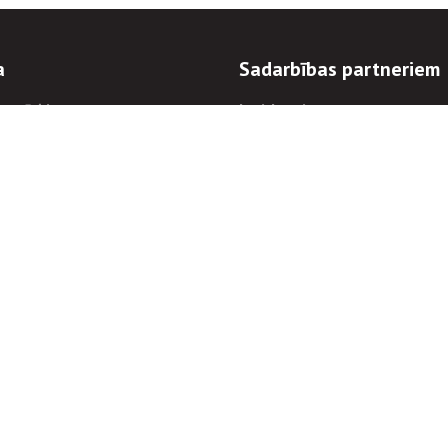
a
Sadarbības partneriem
n mērķi
Iepirkumi
 kārtības
Izsoles
ēlējiem
Zemes īpašniekiem
novēršana
Elektronisko sakaru komers
regulējums
Norēķinu informācija
Informācijas un/vai rakstu pārpublicēšanas
Piekļūstamība