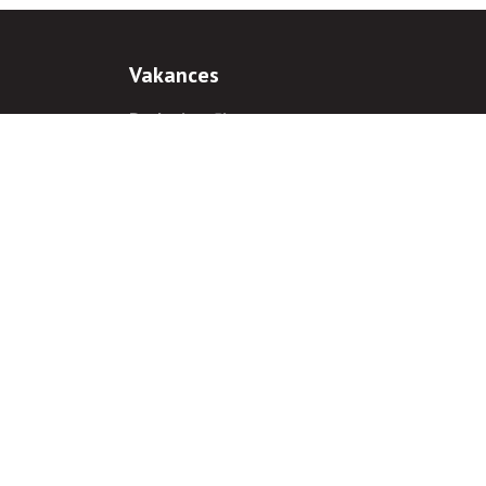
Vakances
Darba iespējas
Prakses iespējas
antiem
 gadījumā hipersaite uz
www.rnparvaldnieks.lv
ir obligāta.