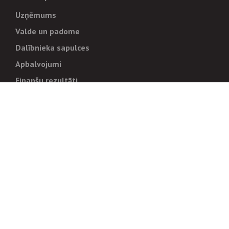
Uzņēmums
Valde un padome
Dalībnieka sapulces
Apbalvojumi
Finanšu rezultāti
Pārvaldība
Stratēģija un mērķi
Politikas un kārtības
Trauksmes cēlējiem
Korupcijas novēršana
Tiesiskais regulējums
Sadarbības partneriem