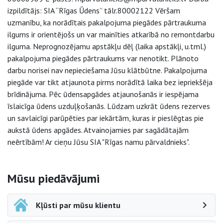
izpildītājs: SIA “Rīgas Ūdens” tālr.80002122 Vēršam
uzmanību, ka norādītais pakalpojuma piegādes pārtraukuma
ilgums ir orientējošs un var mainīties atkarībā no remontdarbu
ilguma. Neprognozējamu apstākļu dēļ (laika apstākļi, u.tml.)
pakalpojuma piegādes pārtraukums var nenotikt. Plānoto
darbu norisei nav nepieciešama Jūsu klātbūtne. Pakalpojuma
piegāde var tikt atjaunota pirms norādītā laika bez iepriekšēja
brīdinājuma. Pēc ūdensapgādes atjaunošanās ir iespējama
īslaicīga ūdens uzduļķošanās. Lūdzam uzkrāt ūdens rezerves
un savlaicīgi parūpēties par iekārtām, kuras ir pieslēgtas pie
aukstā ūdens apgādes. Atvainojamies par sagādātajām
neērtībām! Ar cieņu Jūsu SIA "Rīgas namu pārvaldnieks".
Sāna navigācija
Mūsu piedāvājumi
Kļūsti par mūsu klientu