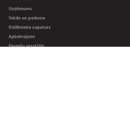
Uzņēmums
Valde un padome
Dalībnieka sapulces
Apbalvojumi
Finanšu rezultāti
Pārvaldība
Stratēģija un mērķi
Politikas un kārtības
Trauksmes cēlējiem
Korupcijas novēršana
Tiesiskais regulējums
Sadarbības partneriem