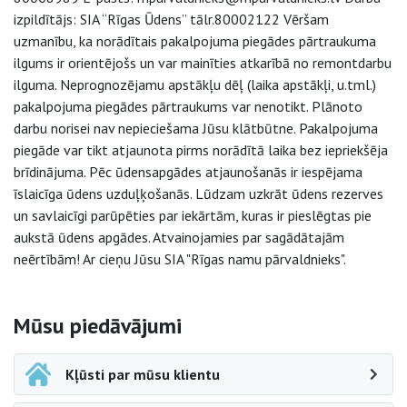
izpildītājs: SIA “Rīgas Ūdens” tālr.80002122 Vēršam
uzmanību, ka norādītais pakalpojuma piegādes pārtraukuma
ilgums ir orientējošs un var mainīties atkarībā no remontdarbu
ilguma. Neprognozējamu apstākļu dēļ (laika apstākļi, u.tml.)
pakalpojuma piegādes pārtraukums var nenotikt. Plānoto
darbu norisei nav nepieciešama Jūsu klātbūtne. Pakalpojuma
piegāde var tikt atjaunota pirms norādītā laika bez iepriekšēja
brīdinājuma. Pēc ūdensapgādes atjaunošanās ir iespējama
īslaicīga ūdens uzduļķošanās. Lūdzam uzkrāt ūdens rezerves
un savlaicīgi parūpēties par iekārtām, kuras ir pieslēgtas pie
aukstā ūdens apgādes. Atvainojamies par sagādātajām
neērtībām! Ar cieņu Jūsu SIA "Rīgas namu pārvaldnieks".
Sāna navigācija
Mūsu piedāvājumi
Kļūsti par mūsu klientu