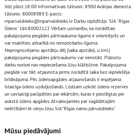
līdz plkst.18:00 Informatīvais tālrunis: 8900 Avārijas dienesta
tālrunis: 80008989 E-pasts:
rnparvaldnieks@rnparvaldnieks.lv Darbu izpildītājs: SIA “Rīgas
Ūdens” tālr.80002122 Vēršam uzmanību, ka norādītais
pakalpojuma piegādes pārtraukuma ilgums ir orientējošs un
var mainīties atkarībā no remontdarbu ilguma.
Neprognozējamu apstākļu dēļ (laika apstākļi, u.tml.)
pakalpojuma piegādes pārtraukums var nenotikt. Plānoto
darbu norisei nav nepieciešama Jūsu klātbūtne. Pakalpojuma
piegāde var tikt atjaunota pirms norādītā laika bez iepriekšēja
brīdinājuma. Pēc ūdensapgādes atjaunošanās ir iespējama
īslaicīga ūdens uzduļķošanās. Lūdzam uzkrāt ūdens rezerves
un savlaicīgi parūpēties par iekārtām, kuras ir pieslēgtas pie
aukstā ūdens apgādes. Atvainojamies par sagādātajām
neērtībām! Ar cieņu Jūsu SIA "Rīgas namu pārvaldnieks".
Sāna navigācija
Mūsu piedāvājumi