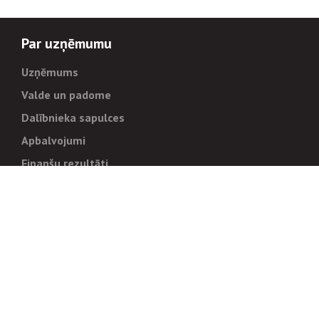
Par uzņēmumu
Uzņēmums
Valde un padome
Dalībnieka sapulces
Apbalvojumi
Finanšu rezultāti
Pārvaldība
Stratēģija un mērķi
Politikas un kārtības
Trauksmes cēlējiem
Korupcijas novēršana
Tiesiskais regulējums