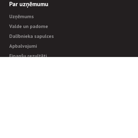
Par uzņēmumu
Uzņēmums
Valde un padome
Dalībnieka sapulces
Apbalvojumi
Finanšu rezultāti
Pārvaldība
Stratēģija un mērķi
Politikas un kārtības
Trauksmes cēlējiem
Korupcijas novēršana
Tiesiskais regulējums
Sadarbības partneriem