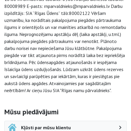
80008989 E-pasts: rnparvaldnieks@rnparvaldnieks.lv Darbu
izpildītājs: SIA “Rīgas Ūdens” tālr.80002122 Vēršam
uzmanību, ka norādītais pakalpojuma piegādes pārtraukuma
ilgums ir orientējošs un var mainīties atkarībā no remontdarbu
ilguma. Neprognozējamu apstākļu dēļ (laika apstākļi, u.tml.)
pakalpojuma piegādes pārtraukums var nenotikt. Plānoto
darbu norisei nav nepieciešama Jūsu klātbūtne. Pakalpojuma
piegāde var tikt atjaunota pirms norādītā laika bez iepriekšēja
brīdinājuma. Pēc ūdensapgādes atjaunošanās ir iespējama
īslaicīga ūdens uzduļķošanās. Lūdzam uzkrāt ūdens rezerves
un savlaicīgi parūpēties par iekārtām, kuras ir pieslēgtas pie
aukstā ūdens apgādes. Atvainojamies par sagādātajām
neērtībām! Ar cieņu Jūsu SIA "Rīgas namu pārvaldnieks".
Sāna navigācija
Mūsu piedāvājumi
Kļūsti par mūsu klientu