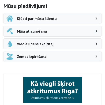
Sāna navigācija
Mūsu piedāvājumi
Kļūsti par mūsu klientu
Māju atjaunošana
Viedie ūdens skaitītāji
Zemes izpirkšana