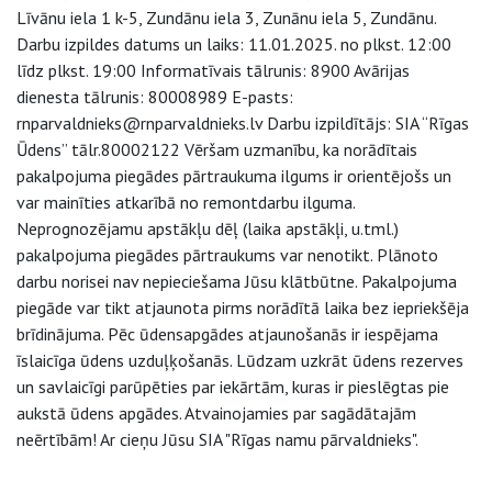
Līvānu iela 1 k-5, Zundānu iela 3, Zunānu iela 5, Zundānu.
Darbu izpildes datums un laiks: 11.01.2025. no plkst. 12:00
līdz plkst. 19:00 Informatīvais tālrunis: 8900 Avārijas
dienesta tālrunis: 80008989 E-pasts:
rnparvaldnieks@rnparvaldnieks.lv Darbu izpildītājs: SIA “Rīgas
Ūdens” tālr.80002122 Vēršam uzmanību, ka norādītais
pakalpojuma piegādes pārtraukuma ilgums ir orientējošs un
var mainīties atkarībā no remontdarbu ilguma.
Neprognozējamu apstākļu dēļ (laika apstākļi, u.tml.)
pakalpojuma piegādes pārtraukums var nenotikt. Plānoto
darbu norisei nav nepieciešama Jūsu klātbūtne. Pakalpojuma
piegāde var tikt atjaunota pirms norādītā laika bez iepriekšēja
brīdinājuma. Pēc ūdensapgādes atjaunošanās ir iespējama
īslaicīga ūdens uzduļķošanās. Lūdzam uzkrāt ūdens rezerves
un savlaicīgi parūpēties par iekārtām, kuras ir pieslēgtas pie
aukstā ūdens apgādes. Atvainojamies par sagādātajām
neērtībām! Ar cieņu Jūsu SIA "Rīgas namu pārvaldnieks".