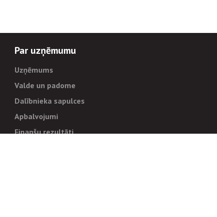
Par uzņēmumu
Uzņēmums
Valde un padome
Dalībnieka sapulces
Apbalvojumi
Finanšu rezultāti
Pārvaldība
Stratēģija un mērķi
Politikas un kārtības
Trauksmes cēlējiem