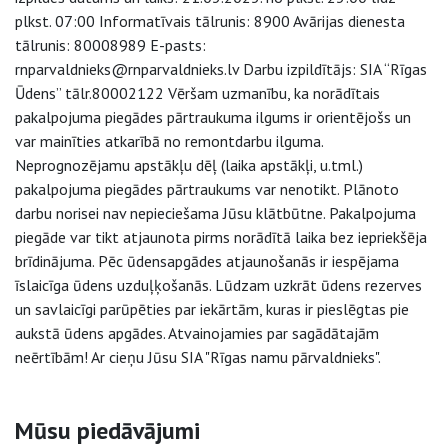
plkst. 07:00 Informatīvais tālrunis: 8900 Avārijas dienesta
tālrunis: 80008989 E-pasts:
rnparvaldnieks@rnparvaldnieks.lv Darbu izpildītājs: SIA “Rīgas
Ūdens” tālr.80002122 Vēršam uzmanību, ka norādītais
pakalpojuma piegādes pārtraukuma ilgums ir orientējošs un
var mainīties atkarībā no remontdarbu ilguma.
Neprognozējamu apstākļu dēļ (laika apstākļi, u.tml.)
pakalpojuma piegādes pārtraukums var nenotikt. Plānoto
darbu norisei nav nepieciešama Jūsu klātbūtne. Pakalpojuma
piegāde var tikt atjaunota pirms norādītā laika bez iepriekšēja
brīdinājuma. Pēc ūdensapgādes atjaunošanās ir iespējama
īslaicīga ūdens uzduļķošanās. Lūdzam uzkrāt ūdens rezerves
un savlaicīgi parūpēties par iekārtām, kuras ir pieslēgtas pie
aukstā ūdens apgādes. Atvainojamies par sagādātajām
neērtībām! Ar cieņu Jūsu SIA "Rīgas namu pārvaldnieks".
Sāna navigācija
Mūsu piedāvājumi