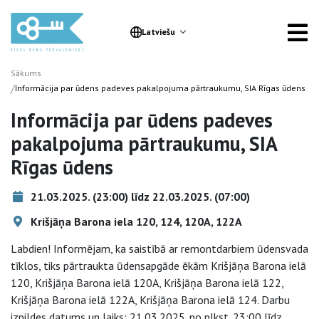
Latviešu
Sākums
/
Informācija par ūdens padeves pakalpojuma pārtraukumu, SIA Rīgas ūdens
Informācija par ūdens padeves
pakalpojuma pārtraukumu, SIA
Rīgas ūdens
21.03.2025. (23:00) līdz 22.03.2025. (07:00)
Krišjāņa Barona iela 120, 124, 120A, 122A
Labdien! Informējam, ka saistībā ar remontdarbiem ūdensvada
tīklos, tiks pārtraukta ūdensapgāde ēkām Krišjāņa Barona ielā
120, Krišjāņa Barona ielā 120A, Krišjāņa Barona ielā 122,
Krišjāņa Barona ielā 122A, Krišjāņa Barona ielā 124. Darbu
izpildes datums un laiks: 21.03.2025. no plkst. 23:00 līdz