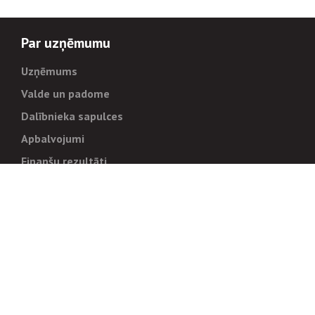
Par uzņēmumu
Uzņēmums
Valde un padome
Dalībnieka sapulces
Apbalvojumi
Finanšu rezultāti
Pārvaldība
Stratēģija un mērķi
Politikas un kārtības
Trauksmes cēlējiem
Korupcijas novēršana
Tiesiskais regulējums