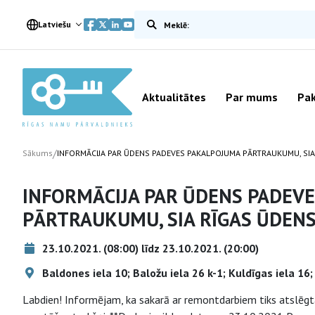
Meklēt vietnē
Latviešu
Aktualitātes
Par mums
Pak
/
Sākums
INFORMĀCIJA PAR ŪDENS PADEVES PAKALPOJUMA PĀRTRAUKUMU, SIA
INFORMĀCIJA PAR ŪDENS PADEV
PĀRTRAUKUMU, SIA RĪGAS ŪDEN
23.10.2021. (08:00) līdz 23.10.2021. (20:00)
Baldones iela 10; Baložu iela 26 k-1; Kuldīgas iela 16; 
Labdien! Informējam, ka sakarā ar remontdarbiem tiks atslēgta 