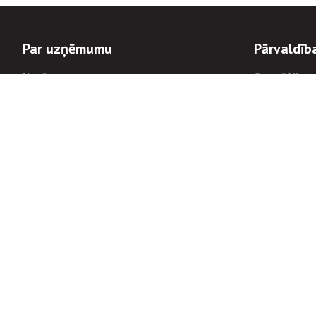
Par uzņēmumu
Pārvaldīb
Uzņēmums
Stratēģija u
Valde un padome
Politikas un
Dalībnieka sapulces
Trauksmes c
Apbalvojumi
Korupcijas 
Finanšu rezultāti
Tiesiskais 
8900
Informācijas
tālrunis:
Avārijas dienesta diennakts