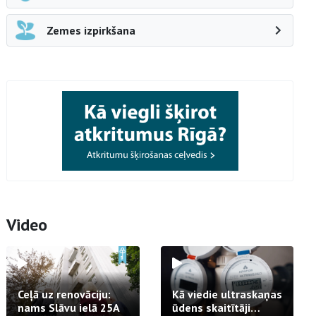
Zemes izpirkšana
Video
Ceļā uz renovāciju:
Kā viedie ultraskaņas
nams Slāvu ielā 25A
ūdens skaitītāji