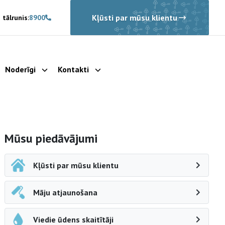
Kļūsti par mūsu klientu
 tālrunis:
8900
Noderīgi
Kontakti
rādīt apakšizvēlni
Parādīt apakšizvēlni
Parādīt apakšizvēlni
Sāna navigācija
Mūsu piedāvājumi
Kļūsti par mūsu klientu
Māju atjaunošana
Viedie ūdens skaitītāji