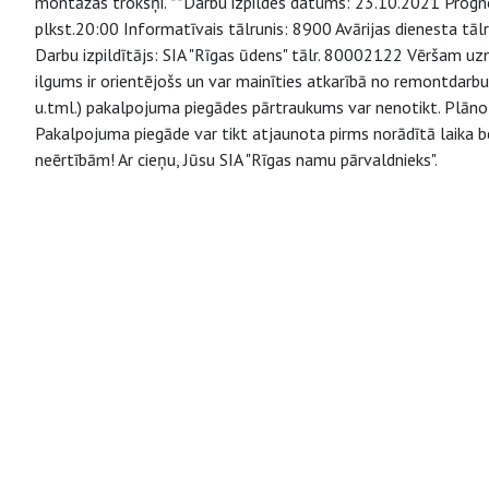
montāžas trokšņi. **Darbu izpildes datums: 23.10.2021 Prognoz
plkst.20:00 Informatīvais tālrunis: 8900 Avārijas dienesta tā
Darbu izpildītājs: SIA "Rīgas ūdens" tālr. 80002122 Vēršam u
ilgums ir orientējošs un var mainīties atkarībā no remontdarb
u.tml.) pakalpojuma piegādes pārtraukums var nenotikt. Plāno
Pakalpojuma piegāde var tikt atjaunota pirms norādītā laika b
neērtībām! Ar cieņu, Jūsu SIA "Rīgas namu pārvaldnieks".