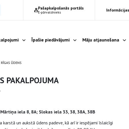
Pašapkalpošanās portāls
Informācijas
E-pārvaldnieks
alpojumi
Īpašie piedāvājumi
Māju atjaunošana
Parādīt apakšizvēlni
Parādīt apakšizvēlni
Pa
 RĪGAS ŪDENS
ES PAKALPOJUMA
S
Mārtiņa iela 8, 8A; Slokas iela 33, 38, 38A, 38B
karstā un aukstā ūdens padeve, kā arī ir iespējami īslaicīgi