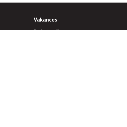
Vakances
Darba iespējas
Prakses iespējas
antiem
 gadījumā hipersaite uz
www.rnparvaldnieks.lv
ir obligāta.