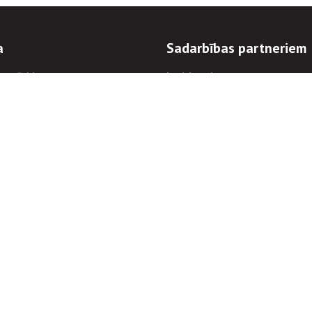
a
Sadarbības partneriem
n mērķi
Iepirkumi
 kārtības
Izsoles
ēlējiem
Zemes īpašniekiem
novēršana
Elektronisko sakaru komers
regulējums
Norēķinu informācija
Informācijas un/vai rakstu pārpublicēšanas
Piekļūstamība