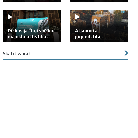
strādā praksē
Diskusija “Ilgtspējīgu
Atjaunota
mājokļu attīstības
jūgendstila
izaicinājums”
arhitektūras pērles
fasāde Tallinas ielā
Skatīt vairāk
23