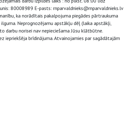
ējamais darbu izpildes laiks : no plkst. 08:00 līdz
lrunis: 80008989 E-pasts: rnparvaldnieks@rnparvaldnieks.lv
zmanību, ka norādītais pakalpojuma piegādes pārtraukuma
u ilguma. Neprognozējamu apstākļu dēļ (laika apstākļi,
to darbu norisei nav nepieciešama Jūsu klātbūtne.
ez iepriekšēja brīdinājuma. Atvainojamies par sagādātajām