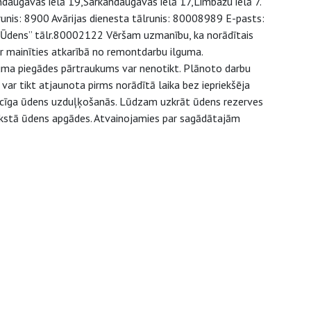
ndaugavas ielā 19,Sarkandaugavas ielā 17,Limbažu ielā 7.
runis: 8900 Avārijas dienesta tālrunis: 80008989 E-pasts:
as Ūdens” tālr.80002122 Vēršam uzmanību, ka norādītais
r mainīties atkarībā no remontdarbu ilguma.
juma piegādes pārtraukums var nenotikt. Plānoto darbu
ar tikt atjaunota pirms norādītā laika bez iepriekšēja
aicīga ūdens uzduļķošanās. Lūdzam uzkrāt ūdens rezerves
 aukstā ūdens apgādes. Atvainojamies par sagādātajām