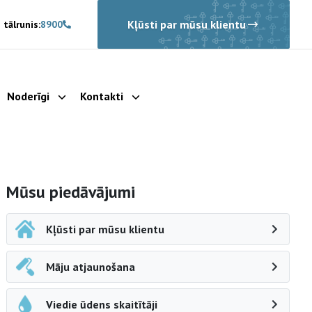
Kļūsti par mūsu klientu
 tālrunis:
8900
Noderīgi
Kontakti
rādīt apakšizvēlni
Parādīt apakšizvēlni
Parādīt apakšizvēlni
Sāna navigācija
Mūsu piedāvājumi
Kļūsti par mūsu klientu
Māju atjaunošana
Viedie ūdens skaitītāji