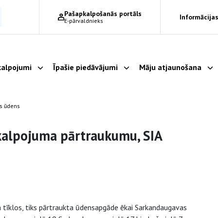
Pašapkalpošanās portāls
Informācijas
E-pārvaldnieks
alpojumi
Īpašie piedāvājumi
Māju atjaunošana
Parādīt apakšizvēlni
Parādīt apakšizvēlni
Pa
as ūdens
kalpojuma pārtraukumu, SIA
 tīklos, tiks pārtraukta ūdensapgāde ēkai Sarkandaugavas