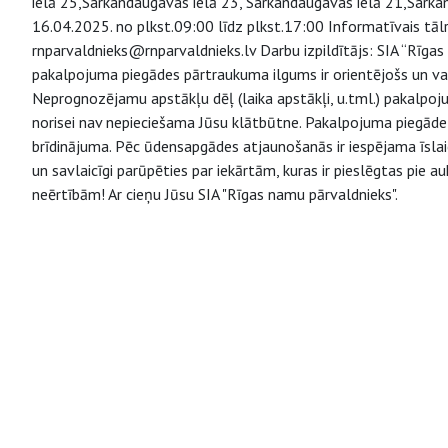
ielā 25,Sarkandaugavas ielā 23, Sarkandaugavas ielā 21,Sarka
16.04.2025. no plkst.09:00 līdz plkst.17:00 Informatīvais tāl
rnparvaldnieks@rnparvaldnieks.lv Darbu izpildītājs: SIA “Rīg
pakalpojuma piegādes pārtraukuma ilgums ir orientējošs un va
Neprognozējamu apstākļu dēļ (laika apstākļi, u.tml.) pakalpo
norisei nav nepieciešama Jūsu klātbūtne. Pakalpojuma piegāde v
brīdinājuma. Pēc ūdensapgādes atjaunošanās ir iespējama īsl
un savlaicīgi parūpēties par iekārtām, kuras ir pieslēgtas pie
neērtībām! Ar cieņu Jūsu SIA "Rīgas namu pārvaldnieks".