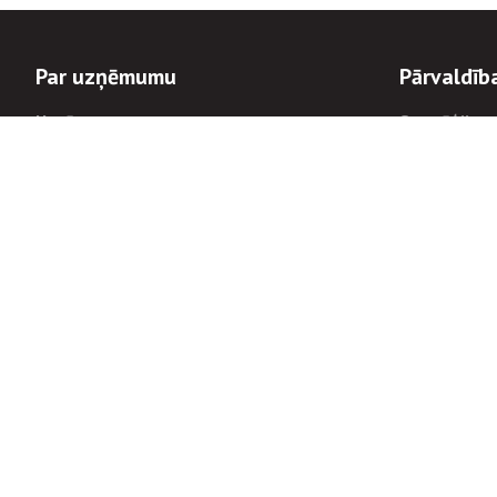
Par uzņēmumu
Pārvaldīb
Uzņēmums
Stratēģija u
Valde un padome
Politikas un
Dalībnieka sapulces
Trauksmes c
Apbalvojumi
Korupcijas 
Finanšu rezultāti
Tiesiskais 
8900
Informācijas
tālrunis:
Avārijas dienesta diennakts