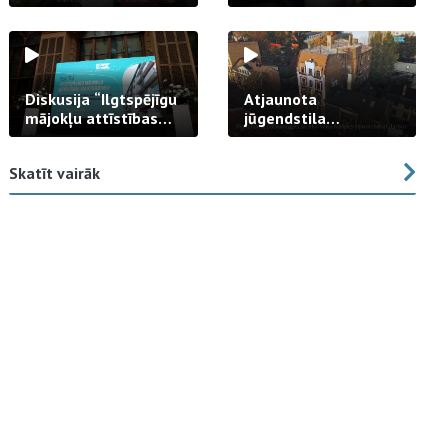
strādā praksē
Diskusija “Ilgtspējīgu
Atjaunota
mājokļu attīstības
jūgendstila
izaicinājums”
arhitektūras pērles
fasāde Tallinas ielā
Skatīt vairāk
23