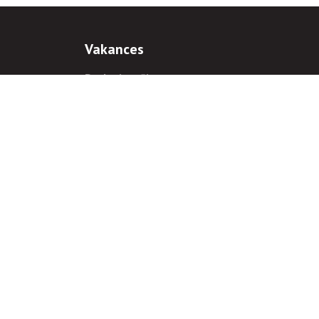
Vakances
Darba iespējas
Prakses iespējas
antiem
 gadījumā hipersaite uz
www.rnparvaldnieks.lv
ir obligāta.