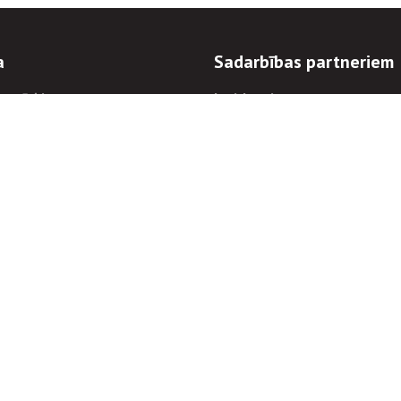
a
Sadarbības partneriem
n mērķi
Iepirkumi
 kārtības
Izsoles
ēlējiem
Zemes īpašniekiem
novēršana
Elektronisko sakaru komers
regulējums
Norēķinu informācija
Informācijas un/vai rakstu pārpublicēšanas
Piekļūstamība