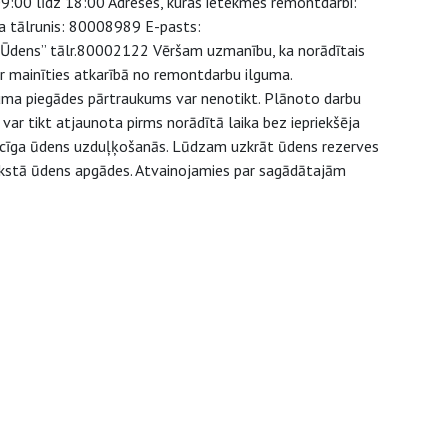
:00 līdz 18:00 Adreses, kuras ietekmēs remontdarbi:
ta tālrunis: 80008989 E-pasts:
as Ūdens” tālr.80002122 Vēršam uzmanību, ka norādītais
r mainīties atkarībā no remontdarbu ilguma.
juma piegādes pārtraukums var nenotikt. Plānoto darbu
ar tikt atjaunota pirms norādītā laika bez iepriekšēja
aicīga ūdens uzduļķošanās. Lūdzam uzkrāt ūdens rezerves
 aukstā ūdens apgādes. Atvainojamies par sagādātajām