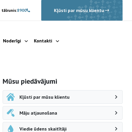
Kļūsti par mūsu klientu
 tālrunis:
8900
Noderīgi
Kontakti
rādīt apakšizvēlni
Parādīt apakšizvēlni
Parādīt apakšizvēlni
Sāna navigācija
Mūsu piedāvājumi
Kļūsti par mūsu klientu
Māju atjaunošana
Viedie ūdens skaitītāji