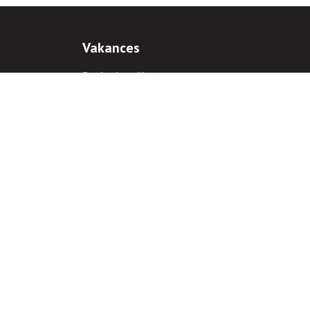
Vakances
Darba iespējas
Prakses iespējas
antiem
 gadījumā hipersaite uz
www.rnparvaldnieks.lv
ir obligāta.