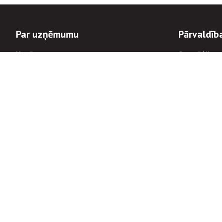
Par uzņēmumu
Pārvaldīb
Uzņēmums
Stratēģija u
Valde un padome
Politikas un
Dalībnieka sapulces
Trauksmes c
Apbalvojumi
Korupcijas 
Finanšu rezultāti
Tiesiskais 
8900
Informācijas
tālrunis:
Avārijas dienesta diennakts