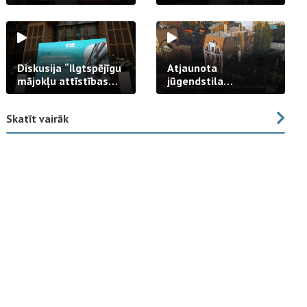
strādā praksē
Diskusija “Ilgtspējīgu
Atjaunota
mājokļu attīstības
jūgendstila
izaicinājums”
arhitektūras pērles
fasāde Tallinas ielā
Skatīt vairāk
23