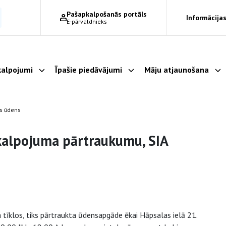
Pašapkalpošanās portāls
Informācijas
E-pārvaldnieks
alpojumi
Īpašie piedāvājumi
Māju atjaunošana
Parādīt apakšizvēlni
Parādīt apakšizvēlni
Pa
as ūdens
kalpojuma pārtraukumu, SIA
tīklos, tiks pārtraukta ūdensapgāde ēkai Hāpsalas ielā 21.