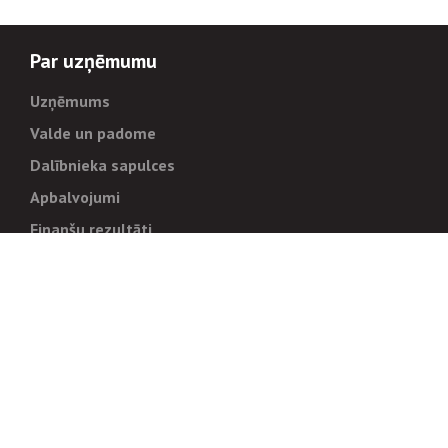
Par uzņēmumu
Uzņēmums
Valde un padome
Dalībnieka sapulces
Apbalvojumi
Finanšu rezultāti
Pārvaldība
Stratēģija un mērķi
Politikas un kārtības
Trauksmes cēlējiem
Korupcijas novēršana
Tiesiskais regulējums