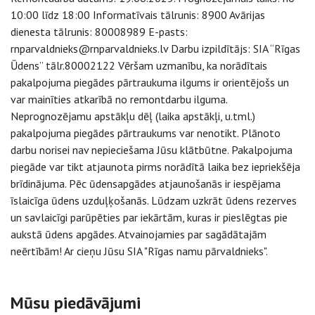
10:00 līdz 18:00 Informatīvais tālrunis: 8900 Avārijas
dienesta tālrunis: 80008989 E-pasts:
rnparvaldnieks@rnparvaldnieks.lv Darbu izpildītājs: SIA “Rīgas
Ūdens” tālr.80002122 Vēršam uzmanību, ka norādītais
pakalpojuma piegādes pārtraukuma ilgums ir orientējošs un
var mainīties atkarībā no remontdarbu ilguma.
Neprognozējamu apstākļu dēļ (laika apstākļi, u.tml.)
pakalpojuma piegādes pārtraukums var nenotikt. Plānoto
darbu norisei nav nepieciešama Jūsu klātbūtne. Pakalpojuma
piegāde var tikt atjaunota pirms norādītā laika bez iepriekšēja
brīdinājuma. Pēc ūdensapgādes atjaunošanās ir iespējama
īslaicīga ūdens uzduļķošanās. Lūdzam uzkrāt ūdens rezerves
un savlaicīgi parūpēties par iekārtām, kuras ir pieslēgtas pie
aukstā ūdens apgādes. Atvainojamies par sagādātajām
neērtībām! Ar cieņu Jūsu SIA "Rīgas namu pārvaldnieks".
Sāna navigācija
Mūsu piedāvājumi