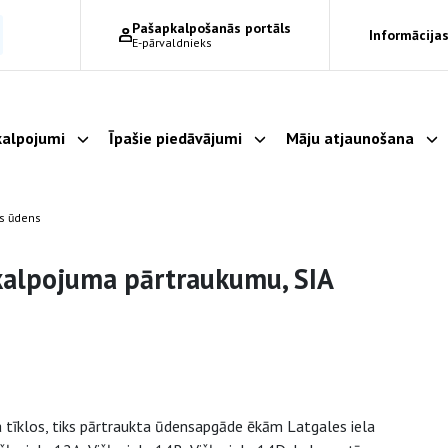
Pašapkalpošanās portāls
Informācijas
E-pārvaldnieks
alpojumi
Īpašie piedāvājumi
Māju atjaunošana
Parādīt apakšizvēlni
Parādīt apakšizvēlni
Pa
as ūdens
kalpojuma pārtraukumu, SIA
 tīklos, tiks pārtraukta ūdensapgāde ēkām Latgales iela