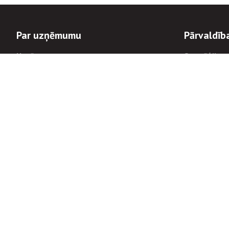
Par uzņēmumu
Pārvaldīb
Uzņēmums
Stratēģija u
Valde un padome
Politikas un
Dalībnieka sapulces
Trauksmes c
Apbalvojumi
Korupcijas 
Finanšu rezultāti
Tiesiskais 
8900
Informācijas
tālrunis:
Avārijas dienesta diennakts