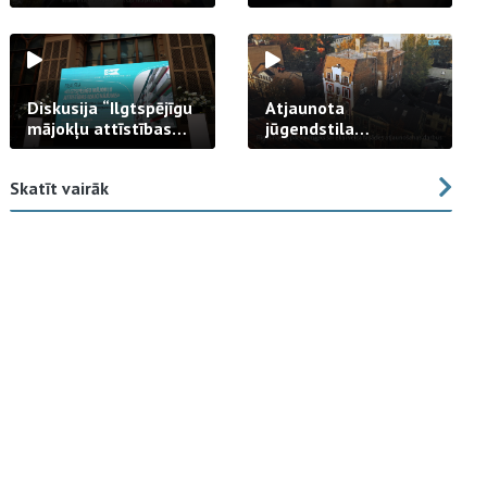
strādā praksē
Diskusija “Ilgtspējīgu
Atjaunota
mājokļu attīstības
jūgendstila
izaicinājums”
arhitektūras pērles
fasāde Tallinas ielā
Skatīt vairāk
23