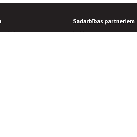
a
Sadarbības partneriem
n mērķi
Iepirkumi
 kārtības
Izsoles
ēlējiem
Zemes īpašniekiem
novēršana
Elektronisko sakaru komers
regulējums
Norēķinu informācija
Informācijas un/vai rakstu pārpublicēšanas
Piekļūstamība