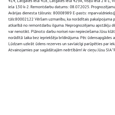
414, Latgales iela 418, Latgales iela 429A, Višķu iela 2 k-1, V
iela 130 k-2. Remontdarbu datums: 08.07.2025. Prognozējamais
Avārijas dienesta tālrunis: 80008989 E-pasts: rnparvaldnieks@
tālr.80002122 Vēršam uzmanību, ka norādītais pakalpojuma pi
atkarībā no remontdarbu ilguma. Neprognozējamu apstākļu dēļ 
var nenotikt. Plānoto darbu norisei nav nepieciešama Jūsu klā
norādītā laika bez iepriekšēja brīdinājuma. Pēc ūdensapgādes 
Lūdzam uzkrāt ūdens rezerves un savlaicīgi parūpēties par iek
Atvainojamies par sagādātajām neērtībām! Ar cieņu Jūsu SIA "