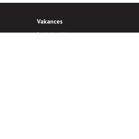
Vakances
Darba iespējas
Prakses iespējas
antiem
 gadījumā hipersaite uz
www.rnparvaldnieks.lv
ir obligāta.