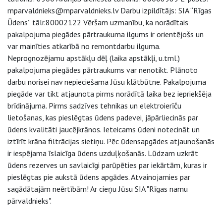
rnparvaldnieks@rnparvaldnieks.lv Darbu izpildītājs: SIA “Rīgas
Ūdens” tālr.80002122 Vēršam uzmanību, ka norādītais
pakalpojuma piegādes pārtraukuma ilgums ir orientējošs un
var mainīties atkarībā no remontdarbu ilguma.
Neprognozējamu apstākļu dēļ (laika apstākļi, u.tml.)
pakalpojuma piegādes pārtraukums var nenotikt. Plānoto
darbu norisei nav nepieciešama Jūsu klātbūtne. Pakalpojuma
piegāde var tikt atjaunota pirms norādītā laika bez iepriekšēja
brīdinājuma. Pirms sadzīves tehnikas un elektroierīču
lietošanas, kas pieslēgtas ūdens padevei, jāpārliecinās par
ūdens kvalitāti jaucējkrānos. Ieteicams ūdeni notecināt un
iztīrīt krāna filtrācijas sietiņu. Pēc ūdensapgādes atjaunošanās
ir iespējama īslaicīga ūdens uzduļķošanās. Lūdzam uzkrāt
ūdens rezerves un savlaicīgi parūpēties par iekārtām, kuras ir
pieslēgtas pie aukstā ūdens apgādes. Atvainojamies par
sagādātajām neērtībām! Ar cieņu Jūsu SIA "Rīgas namu
pārvaldnieks".