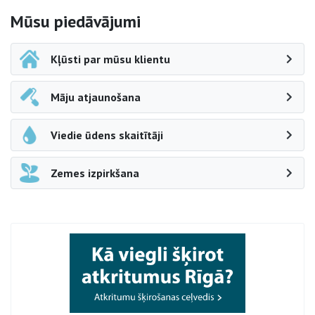
Sāna navigācija
Mūsu piedāvājumi
Kļūsti par mūsu klientu
Māju atjaunošana
Viedie ūdens skaitītāji
Zemes izpirkšana