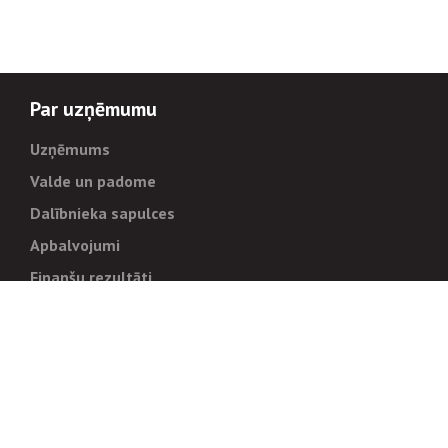
Par uzņēmumu
Uzņēmums
Valde un padome
Dalībnieka sapulces
Apbalvojumi
Finanšu rezultāti
Pārvaldība
Stratēģija un mērķi
Politikas un kārtības
Trauksmes cēlējiem