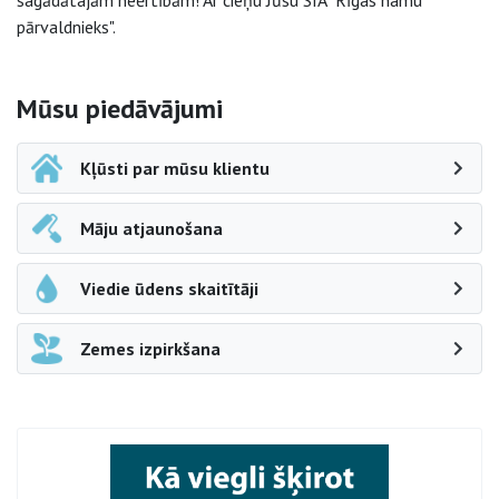
sagādātajām neērtībām! Ar cieņu Jūsu SIA "Rīgas namu
pārvaldnieks".
Sāna navigācija
Mūsu piedāvājumi
Kļūsti par mūsu klientu
Māju atjaunošana
Viedie ūdens skaitītāji
Zemes izpirkšana