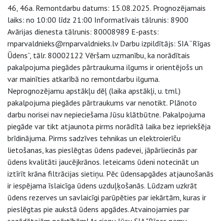
46, 46a. Remontdarbu datums: 15.08.2025. Prognozējamais
laiks: no 10:00 līdz 21:00 Informatīvais tālrunis: 8900
Avārijas dienesta tālrunis: 80008989 E-pasts:
rnparvaldnieks@rnparvaldnieks.lv Darbu izpildītājs: SIA “Rīgas
Ūdens”, tālr. 80002122 Vēršam uzmanību, ka norādītais
pakalpojuma piegādes pārtraukuma ilgums ir orientējošs un
var mainīties atkarībā no remontdarbu ilguma.
Neprognozējamu apstākļu dēļ (laika apstākļi, u. tml.)
pakalpojuma piegādes pārtraukums var nenotikt. Plānoto
darbu norisei nav nepieciešama Jūsu klātbūtne. Pakalpojuma
piegāde var tikt atjaunota pirms norādītā laika bez iepriekšēja
brīdinājuma. Pirms sadzīves tehnikas un elektroierīču
lietošanas, kas pieslēgtas ūdens padevei, jāpārliecinās par
ūdens kvalitāti jaucējkrānos. Ieteicams ūdeni notecināt un
iztīrīt krāna filtrācijas sietiņu. Pēc ūdensapgādes atjaunošanās
ir iespējama īslaicīga ūdens uzduļķošanās. Lūdzam uzkrāt
ūdens rezerves un savlaicīgi parūpēties par iekārtām, kuras ir
pieslēgtas pie aukstā ūdens apgādes. Atvainojamies par