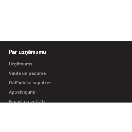
Par uzņēmumu
Uzņēmums
Valde un padome
Dalībnieka sapulces
Apbalvojumi
Finanšu rezultāti
Pārvaldība
Stratēģija un mērķi