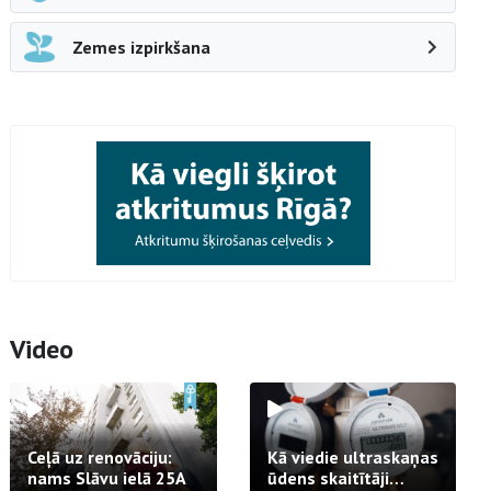
Zemes izpirkšana
Video
Ceļā uz renovāciju:
Kā viedie ultraskaņas
nams Slāvu ielā 25A
ūdens skaitītāji