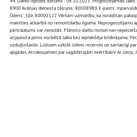
44. Darbu izpildes datums : 08.10.2025. Prognozējamais laiks: n
8900 Avārijas dienesta tālrunis: 80008989 E-pasts: rnparvaldn
Ūdens”, tālr. 80002122 Vēršam uzmanību, ka norādītais pakalp
mainīties atkarībā no remontdarbu ilguma. Neprognozējamu aps
pārtraukums var nenotikt. Plānoto darbu norisei nav nepiecie
atjaunota pirms norādītā laika bez iepriekšēja brīdinājuma. P
uzduļķošanās. Lūdzam uzkrāt ūdens rezerves un savlaicīgi parū
apgādes. Atvainojamies par sagādātajām neērtībām! Ar cieņu, J