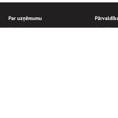
Par uzņēmumu
Pārvaldīb
Uzņēmums
Stratēģija u
Valde un padome
Politikas un
Dalībnieka sapulces
Trauksmes c
Apbalvojumi
Korupcijas 
Finanšu rezultāti
Tiesiskais 
8900
Informācijas
tālrunis:
Avārijas dienesta diennakts