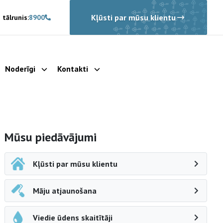
Kļūsti par mūsu klientu
 tālrunis:
8900
Noderīgi
Kontakti
rādīt apakšizvēlni
Parādīt apakšizvēlni
Parādīt apakšizvēlni
Sāna navigācija
Mūsu piedāvājumi
Kļūsti par mūsu klientu
Māju atjaunošana
Viedie ūdens skaitītāji