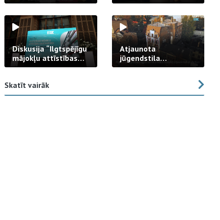
strādā praksē
Diskusija “Ilgtspējīgu
Atjaunota
mājokļu attīstības
jūgendstila
izaicinājums”
arhitektūras pērles
fasāde Tallinas ielā
Skatīt vairāk
23