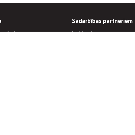
a
Sadarbības partneriem
n mērķi
Iepirkumi
 kārtības
Izsoles
ēlējiem
Zemes īpašniekiem
novēršana
Elektronisko sakaru komers
regulējums
Norēķinu informācija
Informācijas un/vai rakstu pārpublicēšanas
Piekļūstamība