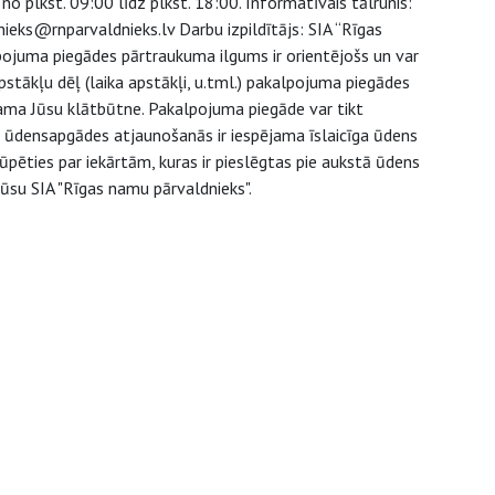
o plkst. 09:00 līdz plkst. 18:00. Informatīvais tālrunis:
ieks@rnparvaldnieks.lv Darbu izpildītājs: SIA “Rīgas
ojuma piegādes pārtraukuma ilgums ir orientējošs un var
tākļu dēļ (laika apstākļi, u.tml.) pakalpojuma piegādes
šama Jūsu klātbūtne. Pakalpojuma piegāde var tikt
ēc ūdensapgādes atjaunošanās ir iespējama īslaicīga ūdens
pēties par iekārtām, kuras ir pieslēgtas pie aukstā ūdens
ūsu SIA "Rīgas namu pārvaldnieks".