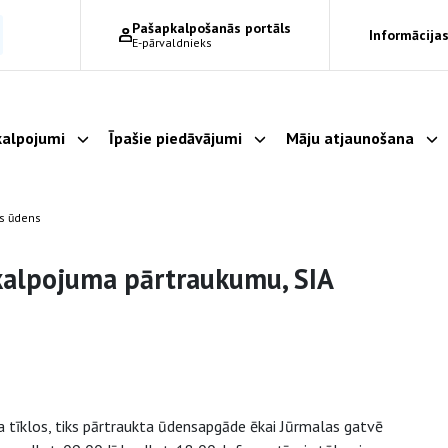
Pašapkalpošanās portāls
Informācijas
E-pārvaldnieks
alpojumi
Īpašie piedāvājumi
Māju atjaunošana
Parādīt apakšizvēlni
Parādīt apakšizvēlni
Pa
as ūdens
kalpojuma pārtraukumu, SIA
 tīklos, tiks pārtraukta ūdensapgāde ēkai Jūrmalas gatvē