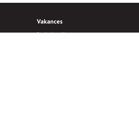
Vakances
Darba iespējas
Prakses iespējas
antiem
 gadījumā hipersaite uz
www.rnparvaldnieks.lv
ir obligāta.