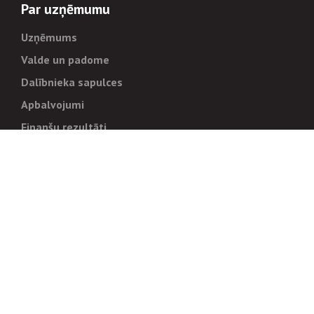
Par uzņēmumu
Uzņēmums
Valde un padome
Dalībnieka sapulces
Apbalvojumi
Finanšu rezultāti
Pārvaldība
Stratēģija un mērķi
Politikas un kārtības
Trauksmes cēlējiem
Korupcijas novēršana
Tiesiskais regulējums
Sadarbības partneriem