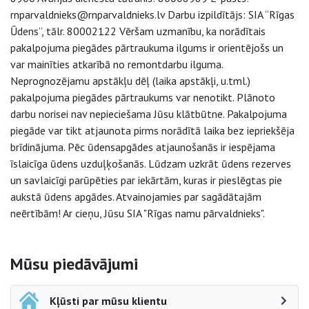
rnparvaldnieks@rnparvaldnieks.lv Darbu izpildītājs: SIA “Rīgas
Ūdens”, tālr. 80002122 Vēršam uzmanību, ka norādītais
pakalpojuma piegādes pārtraukuma ilgums ir orientējošs un
var mainīties atkarībā no remontdarbu ilguma.
Neprognozējamu apstākļu dēļ (laika apstākļi, u.tml.)
pakalpojuma piegādes pārtraukums var nenotikt. Plānoto
darbu norisei nav nepieciešama Jūsu klātbūtne. Pakalpojuma
piegāde var tikt atjaunota pirms norādītā laika bez iepriekšēja
brīdinājuma. Pēc ūdensapgādes atjaunošanās ir iespējama
īslaicīga ūdens uzduļķošanās. Lūdzam uzkrāt ūdens rezerves
un savlaicīgi parūpēties par iekārtām, kuras ir pieslēgtas pie
aukstā ūdens apgādes. Atvainojamies par sagādātajām
neērtībām! Ar cieņu, Jūsu SIA "Rīgas namu pārvaldnieks".
Sāna navigācija
Mūsu piedāvājumi
Kļūsti par mūsu klientu