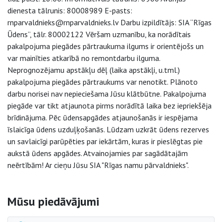
dienesta tālrunis: 80008989 E-pasts:
rnparvaldnieks@rnparvaldnieks.lv Darbu izpildītājs: SIA “Rīgas
Ūdens”, tālr. 80002122 Vēršam uzmanību, ka norādītais
pakalpojuma piegādes pārtraukuma ilgums ir orientējošs un
var mainīties atkarībā no remontdarbu ilguma.
Neprognozējamu apstākļu dēļ (laika apstākļi, u.tml.)
pakalpojuma piegādes pārtraukums var nenotikt. Plānoto
darbu norisei nav nepieciešama Jūsu klātbūtne. Pakalpojuma
piegāde var tikt atjaunota pirms norādītā laika bez iepriekšēja
brīdinājuma. Pēc ūdensapgādes atjaunošanās ir iespējama
īslaicīga ūdens uzduļķošanās. Lūdzam uzkrāt ūdens rezerves
un savlaicīgi parūpēties par iekārtām, kuras ir pieslēgtas pie
aukstā ūdens apgādes. Atvainojamies par sagādātajām
neērtībām! Ar cieņu Jūsu SIA "Rīgas namu pārvaldnieks".
Sāna navigācija
Mūsu piedāvājumi