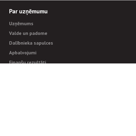
Par uzņēmumu
Uzņēmums
Valde un padome
Dalībnieka sapulces
Apbalvojumi
Finanšu rezultāti
Pārvaldība
Stratēģija un mērķi
Politikas un kārtības
Trauksmes cēlējiem
Korupcijas novēršana
Tiesiskais regulējums