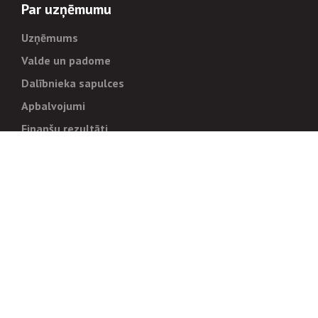
Par uzņēmumu
Uzņēmums
Valde un padome
Dalībnieka sapulces
Apbalvojumi
Finanšu rezultāti
Pārvaldība
Stratēģija un mērķi
Politikas un kārtības
Trauksmes cēlējiem
Korupcijas novēršana
Tiesiskais regulējums
Sadarbības partneriem