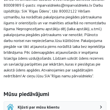
80008989 E-pasts: rnparvaldnieks@rnparvaldnieks.lv Darbu
izpildītājs: SIA “Rīgas Ūdens”, tālr. 80002122 Vēršam
uzmanību, ka norādītais pakalpojuma piegādes pārtraukuma
ilgums ir orientējošs un var mainīties atkarībā no remontdarbu
ilguma. Neprognozējamu apstākļu dēļ (laika apstākļi, u.tml.)
pakalpojuma piegādes pārtraukums var nenotikt. Plānoto
darbu norisei nav nepieciešama Jūsu klātbūtne. Pakalpojuma
piegāde var tikt atjaunota pirms norādītā laika bez iepriekšēja
brīdinājuma. Pēc ūdensapgādes atjaunošanās ir iespējama
īslaicīga ūdens uzduļķošanās. Lūdzam uzkrāt ūdens rezerves
un savlaicīgi parūpēties par iekārtām, kuras ir pieslēgtas pie
aukstā ūdens apgādes. Atvainojamies par sagādātajām
neērtībām! Ar cieņu Jūsu SIA "Rīgas namu pārvaldnieks".
Sāna navigācija
Mūsu piedāvājumi
Kļūsti par mūsu klientu